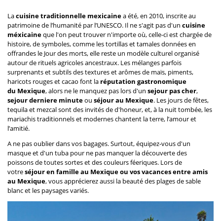
La
cuisine traditionnelle mexicaine
a été, en 2010, inscrite au
patrimoine de l’humanité par l’UNESCO. Il ne s'agit pas d'un
cuisine
méxicaine
que l'on peut trouver n'importe où, celle-ci est chargée de
histoire, de symboles, comme les tortillas et tamales données en
offrandes le Jour des morts, elle reste un modèle culturel organisé
autour de rituels agricoles ancestraux. Les mélanges parfois
surprenants et subtils des textures et arômes de maïs, piments,
haricots rouges et cacao font la
réputation gastronomique
du Mexique
, alors ne le manquez pas lors d'un
sejour pas cher
,
sejour derniere minute
ou
séjour au Mexique
. Les jours de fêtes,
tequila et mezcal sont des invités de d'honeur, et, à la nuit tombée, les
mariachis traditionnels et modernes chantent la terre, l’amour et
l’amitié.
A ne pas oublier dans vos bagages. Surtout, équipez-vous d'un
masque et d'un tuba pour ne pas manquer la découverte des
poissons de toutes sortes et des couleurs féeriques. Lors de
votre
séjour en famille au Mexique ou vos vacances entre amis
au Mexique
, vous apprécierez aussi la beauté des plages de sable
blanc et les paysages variés.