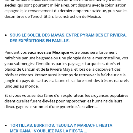
siècles, qui sont pourtant millénaires, ont disparu avec la colonisation
espagnole, le renversement du dernier empereur aztèque, puis sur les
décombres de Tenochtitlán, la construction de Mexico.
SOUS LE SOLEIL DES MAYAS, ENTRE PYRAMIDES ET RIVIERA,
DES
EXPÉDITIONS EN FAMILLE
.
Pendant vos
vacances au Mexique
votre peau sera forcement
rafraîchie par une baignade ou une plongée dans la mer cristalline, vos
yeux submergés d'émotions par les paysages turquoises, dorés et
blancs de Cancun et de la Riviera Maya, et lors de la découvert des
récifs et cénotes. Prenez aussi le temps de retrouver la fraîcheur de la
jungle du pays du cactus ; sa faune et sa flore sont des trésors naturels
uniques au monde.
Et si vous vous sentez l’âme d’un explorateur, les croyances populaires
disent qu’elles furent élevées pour rapprocher les humains de leurs
dieux, gagnez le sommet d’une pyramide à escaliers…
TORTILLAS, BURRITOS, TEQUILA Y MARIACHI, FIESTA
MEXICANA ! N'OUBLIEZ PAS LA FIESTA ...