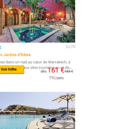
c
3
J/
2
N
es Jardins d'Hénia
nez dans un riad au cœur de Marrakech, à
s des principaux sites touristiques et de...
161
€
Voir l'offre
dès
183
€
TTC/pers.