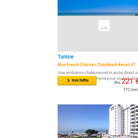
Imaginez...Superbe Aqua Park pour petits et
grands dans l'enceinte de l'hôtel !!Profitez de
196
Voir l'offre
dès
TTC/pers
Tunisie
Mon French Club Hari Club Beach Resort 4*
Une ambiance chaleureuseUn accès direct à 
plageUn club francophone pour toute la fam