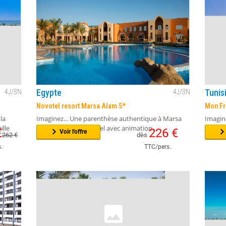
Évadez-vous au bord de la Méditerranée dans un
Une bel
s...
cadre élégant et relaxant.Détendez-vous avec...
famille
€
198
€
Voir l'offre
265
€
dès
.
TTC/pers.
Egypte
Tunis
4
J/
3
N
4
J/
3
N
Novotel resort Marsa Alam 5*
Mon Fr
la
Imaginez... Une parenthèse authentique à Marsa
Imagine
ille
Alam dans un bel hôtel avec animation...
plage p