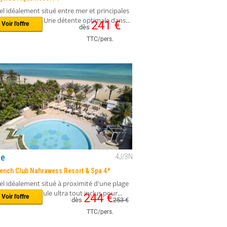
ie
3
J/
2
N
Djerba Aqua Resort 4*
l idéalement situé entre mer et principales
ions de la ville. Une détente optimale dans...
241
€
Voir l'offre
dès
TTC/pers.