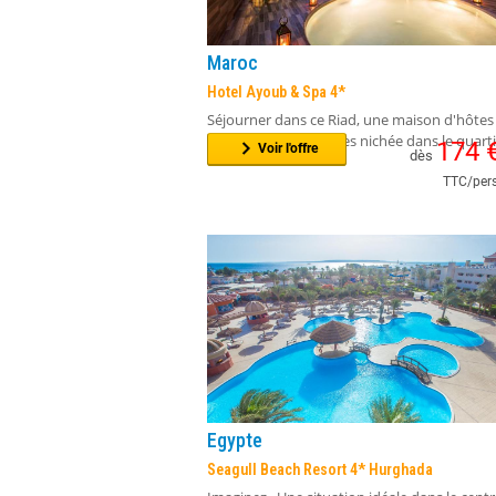
Maroc
Hotel Ayoub & Spa 4*
Séjourner dans ce Riad, une maison d'hôtes
charme de 7 chambres nichée dans le quartie
174
Voir l'offre
dès
TTC/pers