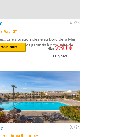
228
€
Voir l'offre
dès
254
€
TTC/pers.
e
4
J/
3
N
la Azur 3*
z...Une situation idéale au bord de la Mer
étente et repos garantis à proximité de...
230
€
Voir l'offre
dès
TTC/pers.