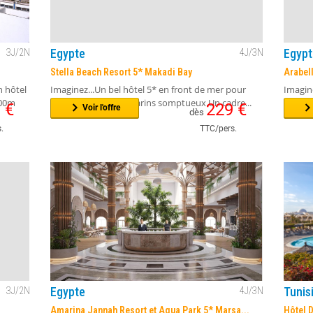
€
226
€
Voir l'offre
262
€
dès
.
TTC/pers.
Egypte
Egypt
3
J/
2
N
4
J/
3
N
Stella Beach Resort 5* Makadi Bay
Arabel
n hôtel
Imaginez...Un bel hôtel 5* en front de mer pour
Imagine
300m
profiter des fonds marins somptueux.Un cadre...
Rouge.D
9
€
229
€
Voir l'offre
dès
.
TTC/pers.