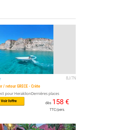
e
8
J/
7
N
er / retour GRECE - Crète
ect pour HeraklionDernières places
ibles
158
€
Voir l'offre
dès
TTC/pers.