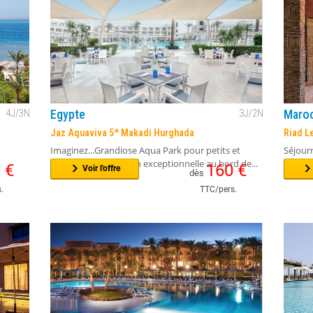
Egypte
Maro
4
J/
3
N
3
J/
2
N
Jaz Aquaviva 5* Makadi Hurghada
Riad L
Imaginez...Grandiose Aqua Park pour petits et
Séjour
grands !!Une situation exceptionnelle au bord de...
deux pa
0
€
160
€
Voir l'offre
dès
.
TTC/pers.