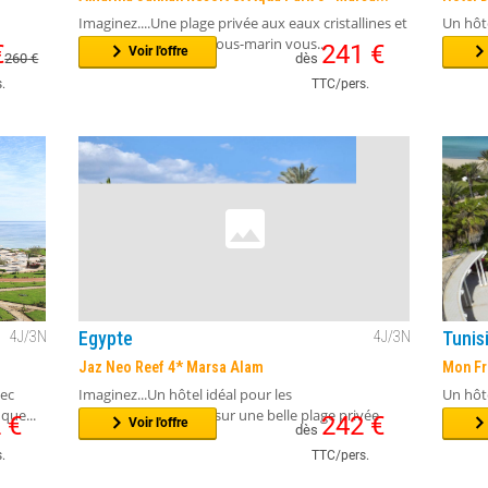
Egypte
Tunis
3
J/
2
N
4
J/
3
N
Amarina Jannah Resort et Aqua Park 5* Marsa...
Hôtel 
Imaginez....Une plage privée aux eaux cristallines et
Un hôte
un fabuleux monde sous-marin vous...
attract
€
241
€
Voir l'offre
260
€
dès
.
TTC/pers.