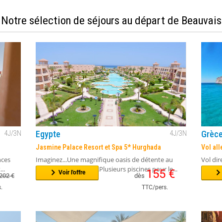
Notre sélection de séjours au départ de Beauvais
Egypte
Grèc
4
J/
3
N
4
J/
3
N
Jasmine Palace Resort et Spa 5* Hurghada
Vol all
nces
Imaginez...Une magnifique oasis de détente au
Vol dir
..
bord de la mer rouge.Plusieurs piscines pour le...
dispon
155
€
Voir l'offre
202
€
dès
.
TTC/pers.