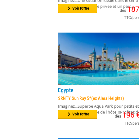
Egypte
Seagull Beach Resort 4* Hurghada
Imaginez...Une situation idéale dans le centre
d'Hurghada.Une plage privée et un parc...
18
Voir l'offre
dès
TTC/pers
Egypte
SRNTY Sun Ray 5*(ex Alma Heights)