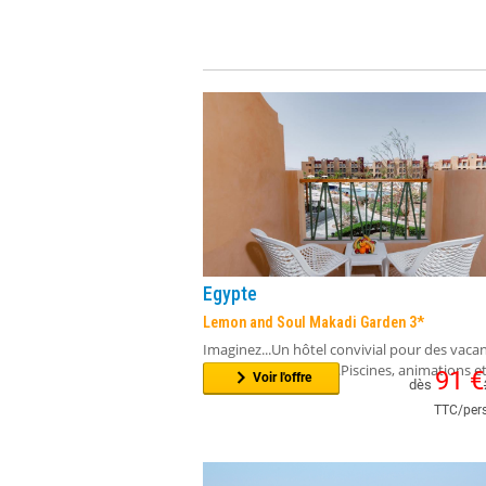
Egypte
Lemon and Soul Makadi Garden 3*
Imaginez...Un hôtel convivial pour des vaca
détendues en famille.Piscines, animations et.
91
€
Voir l'offre
dès
TTC/pers