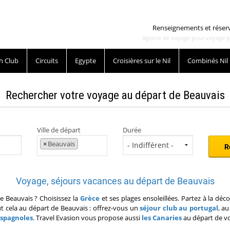
Renseignements et réser
Agence de voyage pour voyage pas 
h Club
Circuits
Egypte
Croisières sur le Nil
Combinés Nil
Rechercher votre voyage au départ de Beauvais
Ville de départ
Durée
×
Beauvais
Voyage, séjours vacances au départ de Beauvais
e Beauvais ? Choisissez la
Grèce
et ses plages ensoleillées. Partez à la dé
t cela au départ de Beauvais : offrez-vous un
séjour club au portugal
, a
espagnoles
. Travel Evasion vous propose aussi
les Canaries
au départ de vo