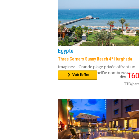
Egypte
Three Corners Sunny Beach 4* Hurghada
Imaginez... Grande plage privée offrant un
panorama exceptionnelDe nombreuses...
16
Voir l'offre
dès
TTC/pers