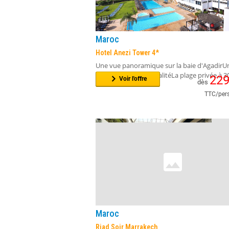
221
Voir l'offre
dès
TTC/pers
Maroc
Hotel Anezi Tower 4*
Une vue panoramique sur la baie d'AgadirU
modernité et convivialitéLa plage privée à 
22
Voir l'offre
dès
TTC/pers