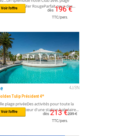
e
4
J/
3
N
ercure 4* Hurghada
z...Un splendide hôtel Club avec plage
au bord de la Mer RougeParfait pour des...
196
€
Voir l'offre
dès
TTC/pers.
ie
4
J/
3
N
olden Tulip Président 4*