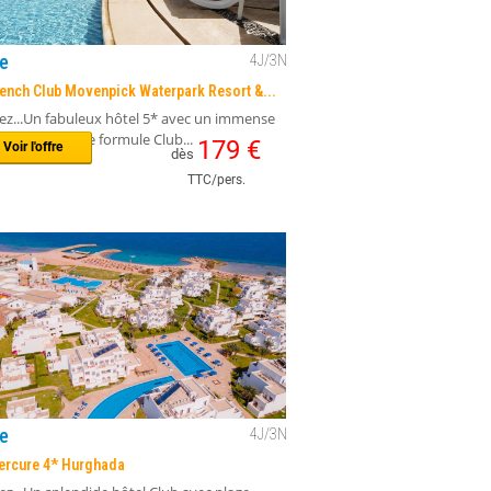
e
4
J/
3
N
ench Club Movenpick Waterpark Resort &...
ez...Un fabuleux hôtel 5* avec un immense
uatique !!!!Une formule Club...
179
€
Voir l'offre
dès
TTC/pers.