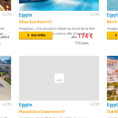
Egypte
Egypt
3
J/
2
N
4
J/
3
N
Giftun Azur Resort 3*
Mon Fr
 de
Imaginez...Une situation idéale au bord de la Mer
Imagin
r...
Rouge.La proximité du centre ville d'Hurghada.
parc aq
€
174
€
Voir l'offre
202
€
dès
.
TTC/pers.