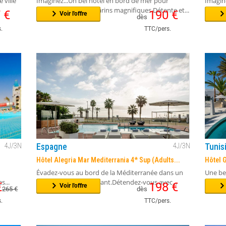
Egypte
Egypt
4
J/
3
N
4
J/
3
N
Pharaoh Azur Grand resort 4*
Club M
 ville
Imaginez...Un bel hôtel en bord de mer pour
Imagine
profiter des fonds marins magnifiques.Détente et...
privée 
7
€
190
€
Voir l'offre
dès
.
TTC/pers.
Espagne
Tunis
4
J/
3
N
4
J/
3
N
Hôtel Alegria Mar Mediterrania 4* Sup (Adults...
Hôtel G