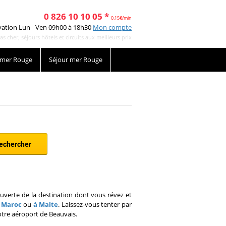
0 826 10 10 05 *
0.15€/min
vation Lun - Ven 09h00 à 18h30
Mon compte
cher, séjours hôtels et circuits aux meilleurs prix
 mer Rouge
Séjour mer Rouge
couverte de la destination dont vous révez et
u
Maroc
ou
à Malte
. Laissez-vous tenter par
tre aéroport de Beauvais.