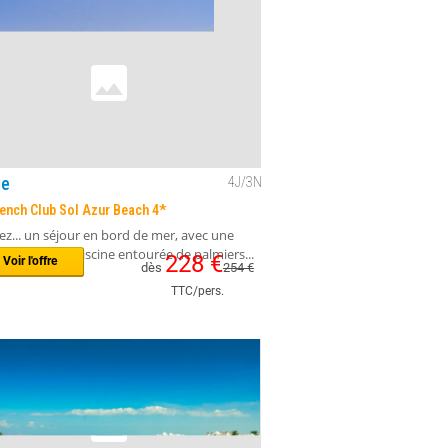
le plage privéeDes activités pour toute la
 Séjourner au cœur d'une station balnéaire...
213
€
Voir l'offre
dès
239
€
TTC/pers.
ie
4
J/
3
N
ench Club Sol Azur Beach 4*
z... un séjour en bord de mer, avec une
rivée et une piscine entourée de palmiers...