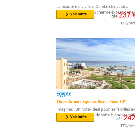
Maroc
Riad Soir Marrakech
La beauté de la ville d'OcreLe climat idéal
MarocainUn séjour au charme exceptionnel
237
Voir l'offre
dès
TTC/pers