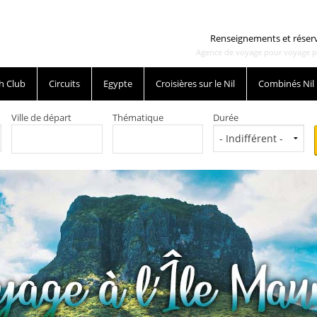
Renseignements et réser
Agence de voyage pour voyage pas 
h Club
Circuits
Egypte
Croisières sur le Nil
Combinés Nil
Ville de départ
Thématique
Durée
au bon prix.