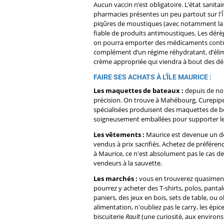
Aucun vaccin n’est obligatoire. L’état sanitai
pharmacies présentes un peu partout sur l'Île
piqûres de moustiques (avec notamment la pr
fiable de produits antimoustiques. Les dérè
on pourra emporter des médicaments contre l
complément d’un régime réhydratant, d’élimi
crème appropriée qui viendra à bout des dém
FAIRE SES ACHATS À L'ÎLE MAURICE :
Les maquettes de bateaux :
depuis de nom
précision. On trouve à Mahébourg, Curepipe 
spécialisées produisent des maquettes de be
soigneusement emballées pour supporter le
Les vêtements :
Maurice est devenue un de
vendus à prix sacrifiés. Achetez de préfére
à Maurice, ce n'est absolument pas le cas d
vendeurs à la sauvette.
Les marchés :
vous en trouverez quasiment 
pourrez y acheter des T-shirts, polos, pant
paniers, des jeux en bois, sets de table, ou
alimentation, n'oubliez pas le carry, les épic
biscuiterie
Rault
(une curiosité, aux environ