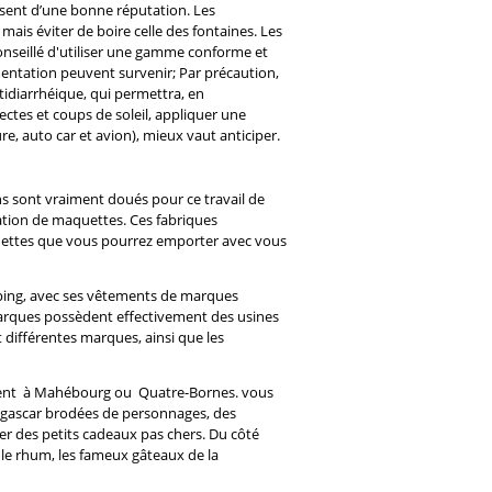
uissent d’une bonne réputation. Les
mais éviter de boire celle des fontaines. Les
onseillé d'utiliser une gamme conforme et
mentation peuvent survenir; Par précaution,
idiarrhéique, qui permettra, en
ctes et coups de soleil, appliquer une
, auto car et avion), mieux vaut anticiper.
s sont vraiment doués pour ce travail de
ation de maquettes. Ces fabriques
aquettes que vous pourrez emporter avec vous
pping, avec ses vêtements de marques
arques possèdent effectivement des usines
 différentes marques, ainsi que les
lement à Mahébourg ou Quatre-Bornes. vous
adagascar brodées de personnages, des
er des petits cadeaux pas chers. Du côté
l, le rhum, les fameux gâteaux de la