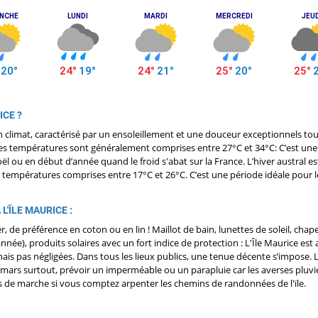
ICE ?
on climat, caractérisé par un ensoleillement et une douceur exceptionnels tou
 Les températures sont généralement comprises entre 27°C et 34°C: C’est une p
ël ou en début d’année quand le froid s'abat sur la France. L’hiver austral e
 températures comprises entre 17°C et 26°C. C’est une période idéale pour 
L'ÎLE MAURICE :
er, de préférence en coton ou en lin ! Maillot de bain, lunettes de soleil, cha
année), produits solaires avec un fort indice de protection : L'Île Maurice est
is pas négligées. Dans tous les lieux publics, une tenue décente s’impose. Le 
à mars surtout, prévoir un imperméable ou un parapluie car les averses pluv
 de marche si vous comptez arpenter les chemins de randonnées de l'ïle.