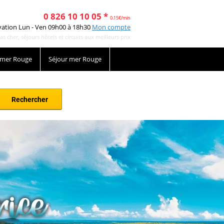
0 826 10 10 05 *
0.15€/min
vation Lun - Ven 09h00 à 18h30
Mon compte
cher, séjours hôtels et circuits aux meilleurs prix
 mer Rouge
Séjour mer Rouge