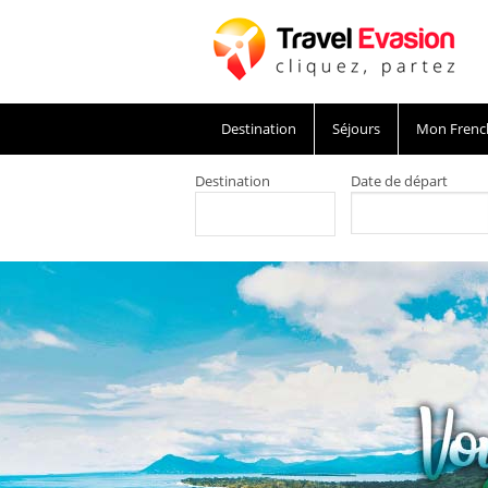
Destination
Séjours
Mon Frenc
Destination
Date de départ
Voyage Ile Maurice, des séjours Mauriciens 