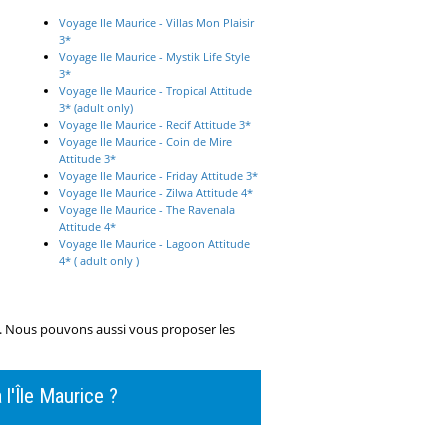
Voyage Ile Maurice - Villas Mon Plaisir
3*
Voyage Ile Maurice - Mystik Life Style
3*
Voyage Ile Maurice - Tropical Attitude
3* (adult only)
Voyage Ile Maurice - Recif Attitude 3*
Voyage Ile Maurice - Coin de Mire
Attitude 3*
Voyage Ile Maurice - Friday Attitude 3*
Voyage Ile Maurice - Zilwa Attitude 4*
Voyage Ile Maurice - The Ravenala
Attitude 4*
Voyage Ile Maurice - Lagoon Attitude
4* ( adult only )
. Nous pouvons aussi vous proposer les
 l'Île Maurice ?