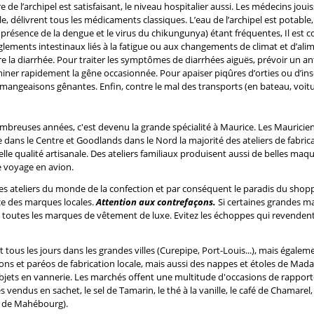
re de l’archipel est satisfaisant, le niveau hospitalier aussi. Les médecins jo
, délivrent tous les médicaments classiques. L’eau de l’archipel est potable, 
ésence de la dengue et le virus du chikungunya) étant fréquentes, Il est c
glements intestinaux liés à la fatigue ou aux changements de climat et d’ali
a diarrhée. Pour traiter les symptômes de diarrhées aiguës, prévoir un ant
ner rapidement la gêne occasionnée. Pour apaiser piqûres d’orties ou d’inse
angeaisons gênantes. Enfin, contre le mal des transports (en bateau, voiture
breuses années, c'est devenu la grande spécialité à Maurice. Les Mauricien
dans le Centre et Goodlands dans le Nord la majorité des ateliers de fabric
lle qualité artisanale. Des ateliers familiaux produisent aussi de belles m
 voyage en avion.
s ateliers du monde de la confection et par conséquent le paradis du sho
nce des marques locales.
Attention aux contrefaçons.
Si certaines grandes m
e toutes les marques de vêtement de luxe. Evitez les échoppes qui revendent
tous les jours dans les grandes villes (Curepipe, Port-Louis...), mais éga
alons et paréos de fabrication locale, mais aussi des nappes et étoles de M
 objets en vannerie. Les marchés offent une multitude d'occasions de rapport
es vendus en sachet, le sel de Tamarin, le thé à la vanille, le café de Chamare
s de Mahébourg).