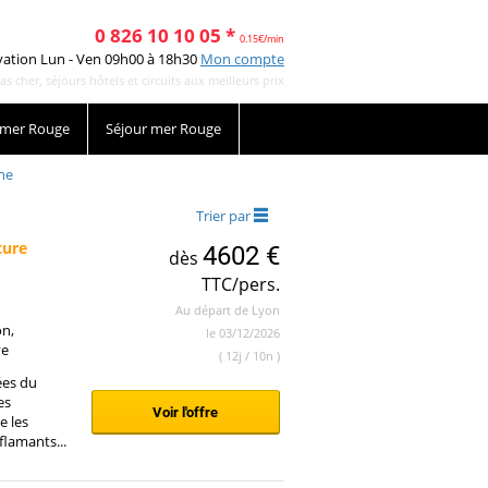
0 826 10 10 05 *
0.15€/min
vation Lun - Ven 09h00 à 18h30
Mon compte
cher, séjours hôtels et circuits aux meilleurs prix
 mer Rouge
Séjour mer Rouge
he
Trier par
ture
4602 €
dès
TTC/pers.
Au départ de Lyon
on,
le 03/12/2026
ve
( 12j / 10n )
ées du
es
Voir l'offre
e les
flamants...