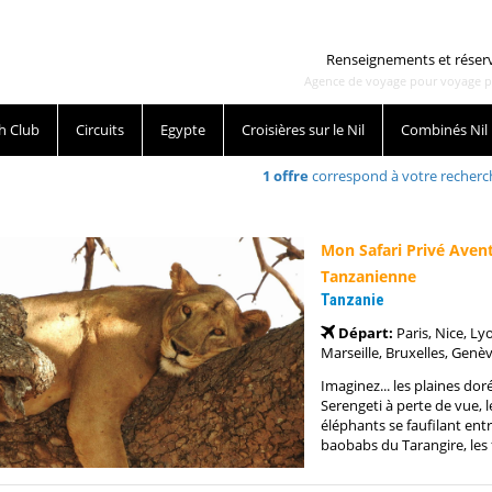
Renseignements et réser
Agence de voyage pour voyage pas 
h Club
Circuits
Egypte
Croisières sur le Nil
Combinés Nil
1
offre
correspond à votre recherc
Mon Safari Privé Aven
Tanzanienne
Tanzanie
Départ:
Paris, Nice, Ly
Marseille, Bruxelles, Genè
Imaginez... les plaines dor
Serengeti à perte de vue, l
éléphants se faufilant entr
baobabs du Tarangire, les 