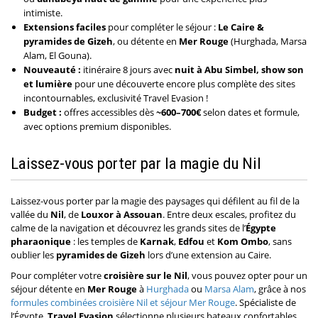
intimiste.
Extensions faciles
pour compléter le séjour :
Le Caire &
pyramides de Gizeh
, ou détente en
Mer Rouge
(Hurghada, Marsa
Alam, El Gouna).
Nouveauté :
itinéraire 8 jours avec
nuit à Abu Simbel, show son
et lumière
pour une découverte encore plus complète des sites
incontournables, exclusivité Travel Evasion !
Budget :
offres accessibles dès
~600–700€
selon dates et formule,
avec options premium disponibles.
Laissez-vous porter par la magie du Nil
Laissez-vous porter par la magie des paysages qui défilent au fil de la
vallée du
Nil
, de
Louxor à Assouan
. Entre deux escales, profitez du
calme de la navigation et découvrez les grands sites de l’
Égypte
pharaonique
: les temples de
Karnak
,
Edfou
et
Kom Ombo
, sans
oublier les
pyramides de Gizeh
lors d’une extension au Caire.
Pour compléter votre
croisière sur le Nil
, vous pouvez opter pour un
séjour détente en
Mer Rouge
à
Hurghada
ou
Marsa Alam
, grâce à nos
formules combinées croisière Nil et séjour Mer Rouge
. Spécialiste de
l’Égypte,
Travel Evasion
sélectionne plusieurs bateaux confortables