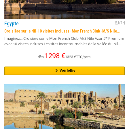
Egypte
8
J/
7
N
Croisière sur le Nil-10 visites incluses- Mon French Club -M/S Nile...
Imaginez... Croisière sur le Mon French Club M/S Nile Azur 5* Premium
avec 10 visites incluses.Les sites incontournables de la Vallée du Nil...
1298
€
dès
1323
€
TTC/pers.
Voir l'offre