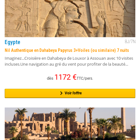
Egypte
8
J/
7
N
Nil Authentique en Dahabeya Papyrus 3+Voiles (ou similaire) 7 nuits
Imaginez...Croisière en Dahabeya de Louxor à Assouan avec 10 visites
incluses.Une navigation au gré du vent pour profiter de la beauté...
1172
€
dès
TTC/pers.
Voir l'offre