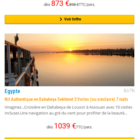
873
€
dès
898
€
TTC/pers.
Voir l'offre
Egypte
8
J/
7
N
Nil Authentique en Dahabeya Sekhmet 3 Voiles (ou similaire) 7 nuits
Imaginez...Croisière en Dahabeya de Louxor à Assouan avec 10 visites
incluses.Une navigation au gré du vent pour profiter de la beauté...
1039
€
dès
TTC/pers.