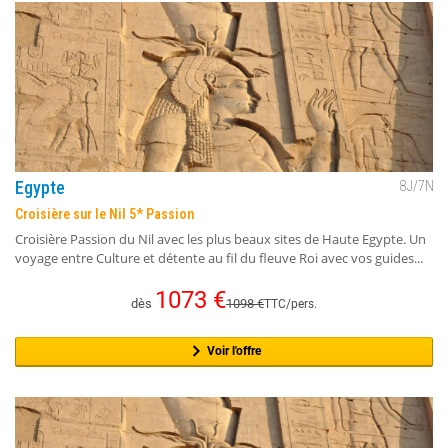
Egypte
8
J/
7
N
Croisière sur le Nil 5* Passion
Croisière Passion du Nil avec les plus beaux sites de Haute Egypte. Un
voyage entre Culture et détente au fil du fleuve Roi avec vos guides...
1073
€
dès
1098
€
TTC/pers.
Voir l'offre