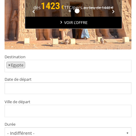
1423
€
dès
TTC/pers.
au lieu de
1448 €
1264
VOIR L'OFFRE
Destination
×
Egypte
Date de départ
Ville de départ
Durée