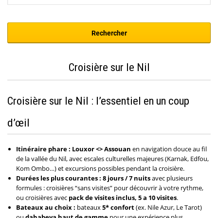
Croisière sur le Nil
Croisière sur le Nil : l’essentiel en un coup
d’œil
Itinéraire phare : Louxor <> Assouan
en navigation douce au fil
de la vallée du Nil, avec escales culturelles majeures (Karnak, Edfou,
Kom Ombo…) et excursions possibles pendant la croisière.
Durées les plus courantes : 8 jours / 7 nuits
avec plusieurs
formules : croisières “sans visites” pour découvrir à votre rythme,
ou croisières avec
pack de visites inclus, 5 a 10 visites
.
Bateaux au choix :
bateaux
5* confort
(ex. Nile Azur, Le Tarot)
ou
dahabeya haut de gamme
pour une expérience plus