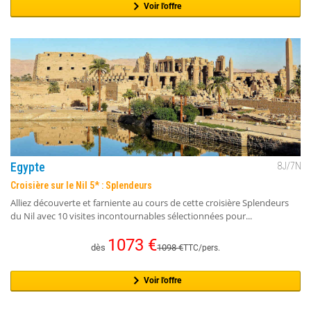
Voir l'offre
Egypte
8
J/
7
N
Croisière sur le Nil 5* : Splendeurs
Alliez découverte et farniente au cours de cette croisière Splendeurs
du Nil avec 10 visites incontournables sélectionnées pour...
1073
€
dès
1098
€
TTC/pers.
Voir l'offre