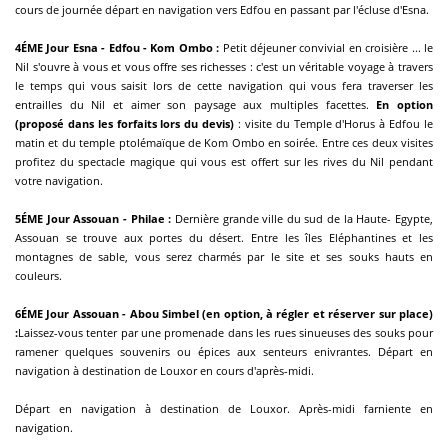
cours de journée départ en navigation vers Edfou en passant par l'écluse d'Esna.
4ÉME Jour Esna - Edfou - Kom Ombo :
Petit déjeuner convivial en croisière ... le
Nil s'ouvre à vous et vous offre ses richesses : c'est un véritable voyage à travers
le temps qui vous saisit lors de cette navigation qui vous fera traverser les
entrailles du Nil et aimer son paysage aux multiples facettes.
En option
(proposé dans les forfaits lors du devis)
: visite du Temple d'Horus à Edfou le
matin et du temple ptolémaïque de Kom Ombo en soirée. Entre ces deux visites
profitez du spectacle magique qui vous est offert sur les rives du Nil pendant
votre navigation.
5ÉME Jour Assouan - Philae :
Dernière grande ville du sud de la Haute- Egypte,
Assouan se trouve aux portes du désert. Entre les îles Eléphantines et les
montagnes de sable, vous serez charmés par le site et ses souks hauts en
couleurs.
6ÉME Jour Assouan - Abou Simbel (en option, à régler et réserver sur place)
:
Laissez-vous tenter par une promenade dans les rues sinueuses des souks pour
ramener quelques souvenirs ou épices aux senteurs enivrantes. Départ en
navigation à destination de Louxor en cours d'après-midi.
Départ en navigation à destination de Louxor. Après-midi farniente en
navigation.