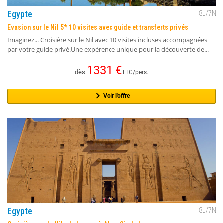
Egypte
8
J/
7
N
Evasion sur le Nil 5* 10 visites avec guide et transferts privés
Imaginez... Croisière sur le Nil avec 10 visites incluses accompagnées
par votre guide privé.Une expérence unique pour la découverte de...
1331
€
dès
TTC/pers.
Voir l'offre
Egypte
8
J/
7
N