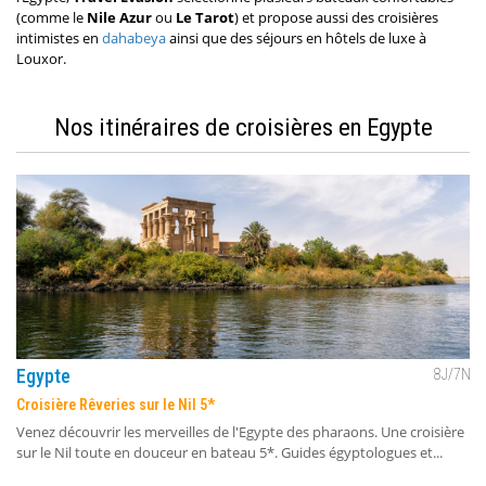
(comme le
Nile Azur
ou
Le Tarot
) et propose aussi des croisières
intimistes en
dahabeya
ainsi que des séjours en hôtels de luxe à
Louxor.
Nos itinéraires de croisières en Egypte
Egypte
8
J/
7
N
Croisière Rêveries sur le Nil 5*
Venez découvrir les merveilles de l'Egypte des pharaons. Une croisière
sur le Nil toute en douceur en bateau 5*. Guides égyptologues et...