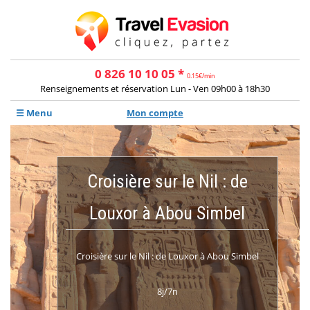
0 826 10 10 05 *
0.15€/min
Renseignements et réservation Lun - Ven 09h00 à 18h30
☰ Menu
Mon compte
Croisière sur le Nil : de
Louxor à Abou Simbel
Croisière sur le Nil : de Louxor à Abou Simbel
8
j/
7
n