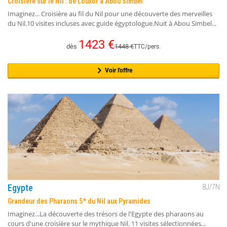
Croisière sur le Nil : de Louxor à Abou Simbel
Imaginez... Croisière au fil du Nil pour une découverte des merveilles
du Nil.10 visites incluses avec guide égyptologue.Nuit à Abou Simbel...
1423
€
dès
1448
€
TTC/pers.
Voir l'offre
Egypte
8
J/
7
N
Grandeur des Pharaons 5* du Nil aux Pyramides
Imaginez...La découverte des trésors de l'Egypte des pharaons au
cours d'une croisière sur le mythique Nil. 11 visites sélectionnées...