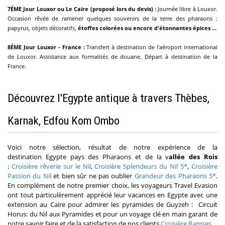
7ÉME Jour Louxor ou Le Caire (proposé lors du devis) :
Journée libre à Louxor.
Occasion rêvée de ramener quelques souvenirs de la terre des pharaons :
papyrus, objets décoratifs,
étoffes colorées ou encore d'étonnantes épices ...
8ÉME Jour Louxor - France :
Transfert à destination de l'aéroport international
de Louxor. Assistance aux formalités de douane. Départ à destination de la
France.
Découvrez l'Egypte antique à travers Thèbes,
Karnak, Edfou Kom Ombo
Voici notre sélection, résultat de notre expérience de la
destination Egypte pays des Pharaons et de la v
allée des Rois
:
Croisière rêverie sur le Nil
,
Croisière Splendeurs du Nil 5*
,
Croisière
Passion du Nil
et bien sûr ne pas oublier
Grandeur des Pharaons 5*
.
En complément de notre premier choix, les voyageurs Travel Evasion
ont tout particulèrement apprécié leur vacances en Egypte avec une
extension au Caire pour admirer les pyramides de Guyzeh : Circuit
Horus: du Nil aux Pyramides et pour un voyage clé en main garant de
notre savoir faire et de la satisfaction de nos clients
Croisière Ramses
.