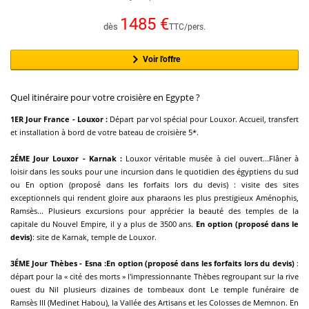
1485
€
dès
TTC/pers.
Voir l'offre
Quel itinéraire pour votre croisière en Egypte ?
1ER Jour France - Louxor :
Départ par vol spécial pour Louxor. Accueil, transfert
et installation à bord de votre bateau de croisière 5*.
2ÉME Jour Louxor - Karnak :
Louxor véritable musée à ciel ouvert...Flâner à
loisir dans les souks pour une incursion dans le quotidien des égyptiens du sud
ou En option (proposé dans les forfaits lors du devis) : visite des sites
exceptionnels qui rendent gloire aux pharaons les plus prestigieux Aménophis,
Ramsès... Plusieurs excursions pour apprécier la beauté des temples de la
capitale du Nouvel Empire, il y a plus de 3500 ans.
En option (proposé dans le
devis)
: site de Karnak, temple de Louxor.
3ÉME Jour Thèbes - Esna :
En option (proposé dans les forfaits lors du devis)
:
départ pour la « cité des morts » l'impressionnante Thèbes regroupant sur la rive
ouest du Nil plusieurs dizaines de tombeaux dont Le temple funéraire de
Ramsès III (Medinet Habou), la Vallée des Artisans et les Colosses de Memnon. En