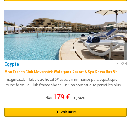
Egypte
4
J/
3
N
Mon French Club Movenpick Waterpark Resort & Spa Soma Bay 5*
Imaginez...Un fabuleux hôtel 5* avec un immense parc aquatique
!!!!Une formule Club francophone.Un Spa somptueux parmi les plus...
179
€
dès
TTC/pers.
Voir l'offre