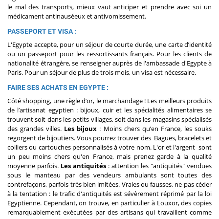
le mal des transports, mieux vaut anticiper et prendre avec soi un
médicament antinauséeux et antivomissement.
PASSEPORT ET VISA :
L'Egypte accepte, pour un séjour de courte durée, une carte d’identité
ou un passeport pour les ressortissants français. Pour les clients de
nationalité étrangère, se renseigner auprès de l'ambassade d'Egypte à
Paris. Pour un séjour de plus de trois mois, un visa est nécessaire.
FAIRE SES ACHATS EN EGYPTE :
Côté shopping, une règle d’or, le marchandage ! Les meilleurs produits
de l’artisanat egyptien : bijoux, cuir et les spécialités alimentaires se
trouvent soit dans les petits villages, soit dans les magasins spécialisés
des grandes villes.
Les bijoux
: Moins chers qu’en France, les souks
regorgent de bijoutiers. Vous pourrez trouver des Bagues, bracelets et
colliers ou cartouches personnalisés à votre nom. L'or et l'argent sont
un peu moins chers qu'en France, mais prenez garde à la qualité
moyenne parfois.
Les antiquités
: attention les "antiquités" vendues
sous le manteau par des vendeurs ambulants sont toutes des
contrefaçons, parfois très bien imitées. Vraies ou fausses, ne pas céder
à la tentation : le trafic d'antiquités est sévèrement réprimé par la loi
Egyptienne. Cependant, on trouve, en particulier à Louxor, des copies
remarquablement exécutées par des artisans qui travaillent comme