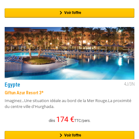
Voir l'offre
Egypte
4
J/
3
N
Giftun Azur Resort 3*
Imaginez...Une situation idéale au bord de la Mer Rouge.La proximité
du centre ville d'Hurghada.
174
€
dès
TTC/pers.
Voir l'offre