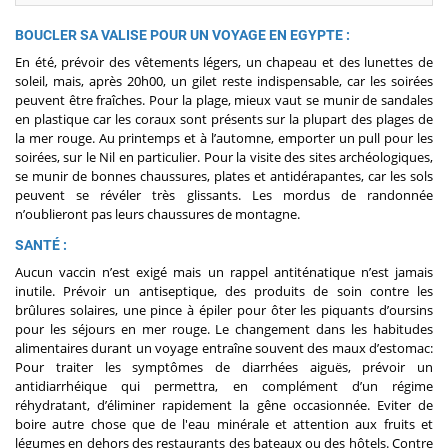
BOUCLER SA VALISE POUR UN VOYAGE EN EGYPTE :
En été, prévoir des vêtements légers, un chapeau et des lunettes de
soleil, mais, après 20h00, un gilet reste indispensable, car les soirées
peuvent être fraîches. Pour la plage, mieux vaut se munir de sandales
en plastique car les coraux sont présents sur la plupart des plages de
la mer rouge. Au printemps et à l’automne, emporter un pull pour les
soirées, sur le Nil en particulier. Pour la visite des sites archéologiques,
se munir de bonnes chaussures, plates et antidérapantes, car les sols
peuvent se révéler très glissants. Les mordus de randonnée
n’oublieront pas leurs chaussures de montagne.
SANTÉ :
Aucun vaccin n’est exigé mais un rappel antiténatique n’est jamais
inutile. Prévoir un antiseptique, des produits de soin contre les
brûlures solaires, une pince à épiler pour ôter les piquants d’oursins
pour les séjours en mer rouge. Le changement dans les habitudes
alimentaires durant un voyage entraîne souvent des maux d’estomac:
Pour traiter les symptômes de diarrhées aiguës, prévoir un
antidiarrhéique qui permettra, en complément d’un régime
réhydratant, d’éliminer rapidement la gêne occasionnée. Eviter de
boire autre chose que de l'eau minérale et attention aux fruits et
légumes en dehors des restaurants des bateaux ou des hôtels. Contre