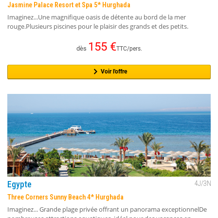
Jasmine Palace Resort et Spa 5* Hurghada
Imaginez...Une magnifique oasis de détente au bord de la mer
rouge.Plusieurs piscines pour le plaisir des grands et des petits.
155
€
dès
TTC/pers.
Voir l'offre
Egypte
4
J/
3
N
Three Corners Sunny Beach 4* Hurghada
Imaginez... Grande plage privée offrant un panorama exceptionnelDe