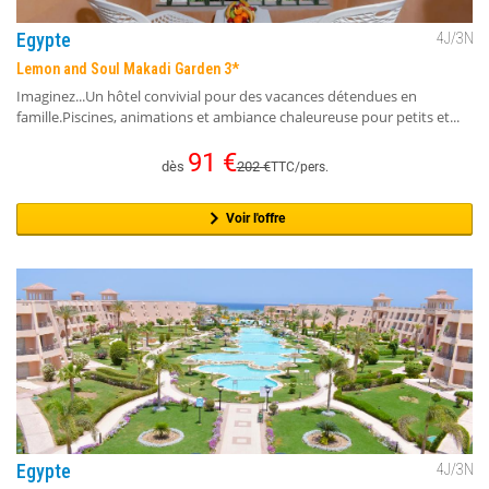
Egypte
4
J/
3
N
Lemon and Soul Makadi Garden 3*
Imaginez...Un hôtel convivial pour des vacances détendues en
famille.Piscines, animations et ambiance chaleureuse pour petits et...
91
€
dès
202
€
TTC/pers.
Voir l'offre
Egypte
4
J/
3
N