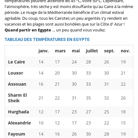
températures peuvent atteindre les 45 °C, voire 50°C. Cependant,
l'atmosphère, très sèche y est moins étouffante qu'au Caire à la même
période. Le rivage de la Méditerranée bénéficie d'un climat estival
agréable. Du coup, tous les Cairotes un peu argentés s'y rendent en
vacances et les plages sont aussi bondées que sur la Côte d' Azur !
Quand partir en Egypte
… un peu quand vous voulez.
TABLEAU DES TEMPÉRATURES EN EGYPTE
janv.
mars
mai
juillet
sept.
nov.
Le Caire
14
17
24
28
26
19
Louxor
14
20
30
33
30
21
Assouan
16
21
30
33
31
22
Sharm El
21
22
31
35
32
26
Sheik
Hurghada
12
17
23
27
25
18
Alexandrie
10
12
17
23
22
15
Fayoum
14
16
26
30
28
19