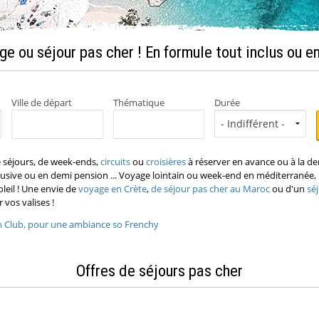
ge ou séjour pas cher ! En formule tout inclus ou en
Ville de départ
Thématique
Durée
 séjours, de week-ends,
circuits
ou
croisières
à réserver en avance ou à la d
inclusive ou en demi pension ... Voyage lointain ou week-end en méditerrané
leil ! Une envie de
voyage en Crète
,
de séjour pas cher au Maroc
ou d'un
sé
 vos valises !
h Club, pour une ambiance so Frenchy
Offres de séjours pas cher