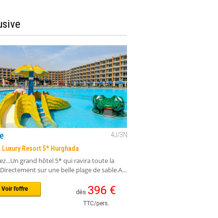
usive
e
4
J/
3
N
 Luxury Resort 5* Hurghada
z...Un grand hôtel 5* qui ravira toute la
.Directement sur une belle plage de sable.A...
396
€
Voir l'offre
dès
TTC/pers.