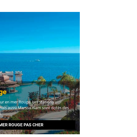
ge
our en mer Rouge. Les stations
mais aussi Marssa Alam sont dotés des
.
MER ROUGE PAS CHER