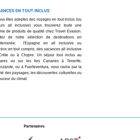
ANCES EN TOUT INCLUS
ous êtes adeptes des voyages en tout inclus (ou
urs all inclusive) vous trouverez toute une
e de produits de qualité chez Travel Evasion.
fitez de notre sélection de destinations en
iterranée: l'Espagne en all inclusive ou
rèce en tout compris, des vacances all inclusive
Crète ou à Chypre. Un séjour tout inclus au
éares ou sur les iles Canaries à Tenerife,
nzarote, ou à Fuerteventura, vous ravira par la
été des paysages, les découvertes culturelles ou
ouceur du climat.
Partenaires