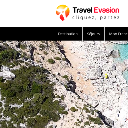
Destination
Séjours
Mon Frenc
Séjour et voyages pas cher avec Travel Evasi