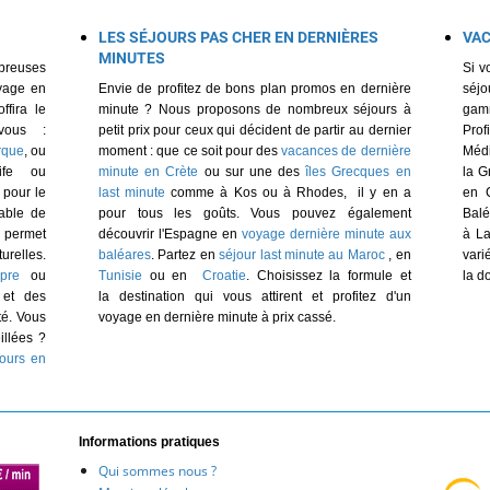
LES SÉJOURS PAS CHER EN DERNIÈRES
VAC
MINUTES
breuses
Si v
oyage en
Envie de profitez de bons plan promos en dernière
séjo
fira le
minute ? Nous proposons de nombreux séjours à
gamm
vous :
petit prix pour ceux qui décident de partir au dernier
Pro
rque
, ou
moment : que ce soit pour des
vacances de dernière
Méd
fe ou
minute en Crète
ou sur une des
îles Grecques en
la G
 pour le
last minute
comme à Kos ou à Rhodes, il y en a
en 
nable de
pour tous les goûts. Vous pouvez également
Bal
 permet
découvrir l'Espagne en
voyage dernière minute aux
à La
urelles.
baléares
. Partez en
séjour last minute au Maroc
, en
vari
pre
ou
Tunisie
ou en
Croatie
. Choisissez la formule et
la d
 et des
la destination qui vous attirent et profitez d'un
té. Vous
voyage en dernière minute à prix cassé.
illées ?
jours en
Informations pratiques
Qui sommes nous ?