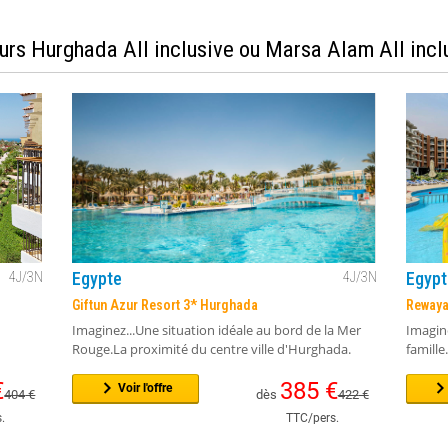
urs Hurghada All inclusive ou Marsa Alam All incl
Egypte
Egypt
4
J/
3
N
4
J/
3
N
Giftun Azur Resort 3* Hurghada
Rewaya
Imaginez...Une situation idéale au bord de la Mer
Imagine
Rouge.La proximité du centre ville d'Hurghada.
famille
€
385
€
Voir l'offre
404
€
dès
422
€
.
TTC/pers.