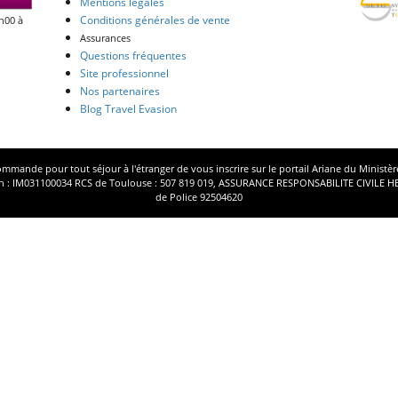
Mentions légales
Conditions générales de vente
h00 à
Assurances
Questions fréquentes
Site professionnel
Nos partenaires
Blog Travel Evasion
mmande pour tout séjour à l'étranger de vous inscrire sur le portail
Ariane
du Ministère
tion : IM031100034 RCS de Toulouse : 507 819 019, ASSURANCE RESPONSABILITE CIVILE H
de Police 92504620