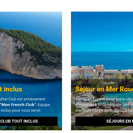
t inclus
Séjour en Mer Rou
 hôtel Club est entièrement
Partez en Egypte pour votre séj
"Mon French Club"
. Equipe
d'Hurghada, El Gouna non loin, 
inclus pour vous servir.
meilleurs hôtels de la destination
 CLUB TOUT INCLUS
SÉJOURS EN 