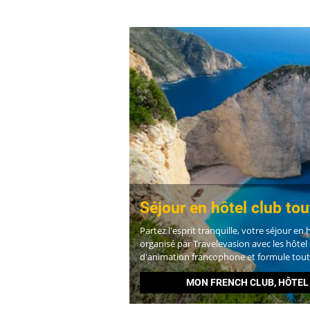
Séjour en hôtel club tou
Partez l'esprit tranquille, votre séjour en
organisé par Travelevasion avec les hôtel
d'animation francophone et formule tout 
MON FRENCH CLUB, HÔTEL