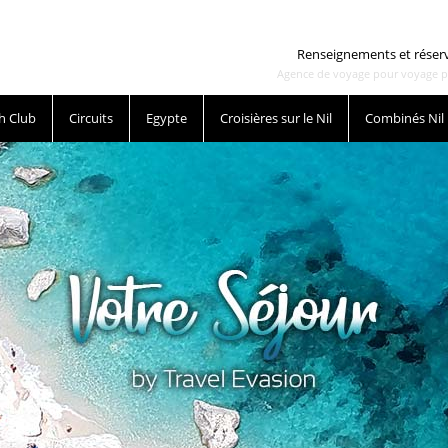
Renseignements et réser
Agence de voyage pour voyage pas 
h Club
Circuits
Egypte
Croisières sur le Nil
Combinés Nil
on, en hotel ou en club