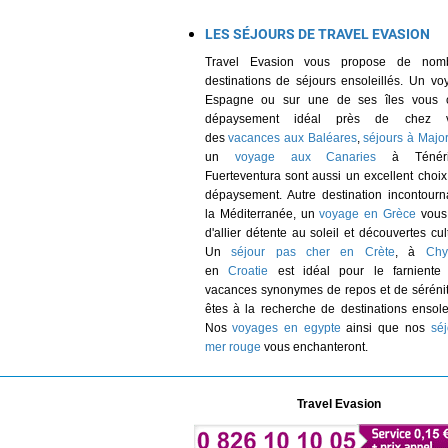
LES SÉJOURS DE TRAVEL EVASION
Travel Evasion vous propose de nom
destinations de séjours ensoleillés. Un v
Espagne ou sur une de ses îles vous of
dépaysement idéal près de chez 
des
vacances aux Baléares
,
séjours à Majo
un
voyage aux Canaries
à Ténéri
Fuerteventura sont aussi un excellent choix
dépaysement. Autre destination incontour
la Méditerranée, un
voyage en Grèce
vous
d'allier détente au soleil et découvertes cult
Un
séjour pas cher en Crète
, à
Chy
en
Croatie
est idéal pour le farniente
vacances synonymes de repos et de séréni
êtes à la recherche de destinations ensole
Nos
voyages en egypte
ainsi que nos
sé
mer rouge
vous enchanteront.
Travel Evasion