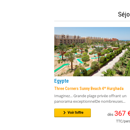
Séjo
Egypte
Three Corners Sunny Beach 4* Hurghada
Imaginez... Grande plage privée offrant un
panorama exceptionnelDe nombreuses...
367
Voir l'offre
dès
TTC/pers