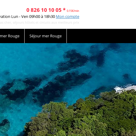
0 826 10 10 05 *
0.15€/min
vation Lun - Ven 09h00 à 18h30
Mon compte
cher, séjours hôtels et circuits aux meilleurs prix
 mer Rouge
Séjour mer Rouge