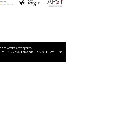
 des Affaires étrangères.
ELVETIA, 25 quai Lamandé – 76600 LE HAVRE, N°