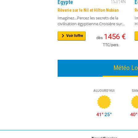
Egypte
E
15
J/
14
N
Rêverie sur le Nil et Hilton Nubian
R
Imaginez...Percez les secrets de la
I
civilisation égyptienne.Croisière sur...
H
1456
€
Voir l'offre
dès
TTC/pers.
Météo Lo