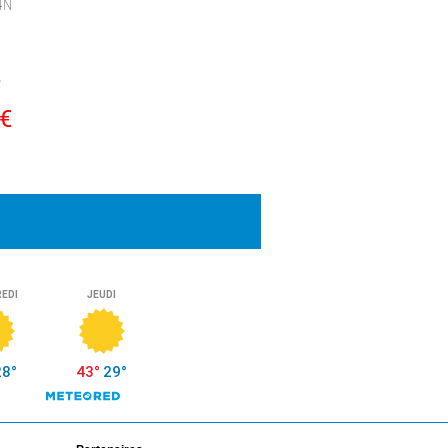
4
N
.
€