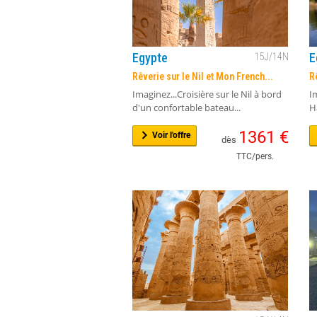
Egypte
E
15
J/
14
N
Rêverie sur le Nil et Mon French...
R
Imaginez...Croisière sur le Nil à bord
I
d'un confortable bateau...
H
1361
€
Voir l'offre
dès
TTC/pers.