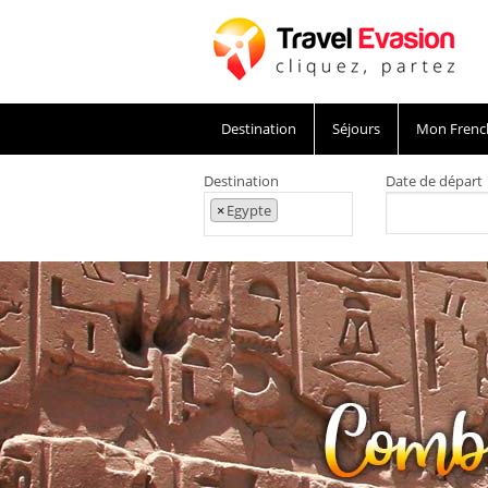
Destination
Séjours
Mon Frenc
Destination
Date de départ
×
Egypte
un Voyage en Egypte formidable en Combinés 