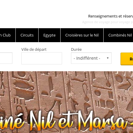
Renseignements et réser
Agence de voyage pour voyage pas 
h Club
Circuits
Egypte
Croisières sur le Nil
Combinés Nil
Ville de départ
Durée
croisière sur le nil et séjour Marsa Alam