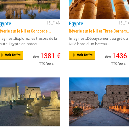
gypte
Egypte
15
J/
14
N
15
J/
1
êverie sur le Nil et Concorde...
Rêverie sur le Nil et Three Corners..
maginez...Explorez les trésors de la
Imaginez...Dépaysement au gré du
aute-Egypte en bateau...
Nil à bord d'un bateau...
1381
€
1436
Voir l'offre
Voir l'offre
dès
dès
TTC/pers.
TTC/pers.