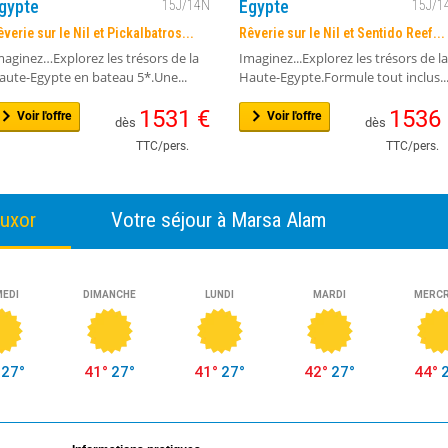
gypte
Egypte
15
J/
14
N
15
J/
1
êverie sur le Nil et Pickalbatros...
Rêverie sur le Nil et Sentido Reef...
maginez…Explorez les trésors de la
Imaginez...Explorez les trésors de la
aute-Egypte en bateau 5*.Une...
Haute-Egypte.Formule tout inclus..
1531
€
1536
Voir l'offre
Voir l'offre
dès
dès
TTC/pers.
TTC/pers.
uxor
Votre séjour à Marsa Alam