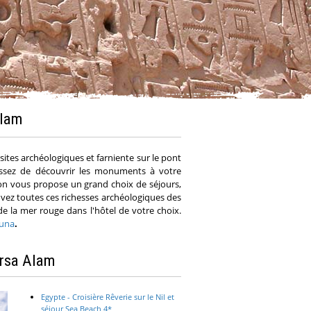
Alam
sites archéologiques et farniente sur le pont
sissez de découvrir les monuments à votre
ion vous propose un grand choix de séjours,
uvez toutes ces richesses archéologiques des
e la mer rouge dans l'hôtel de votre choix.
ouna
.
arsa Alam
Egypte - Croisière Rêverie sur le Nil et
séjour Sea Beach 4*