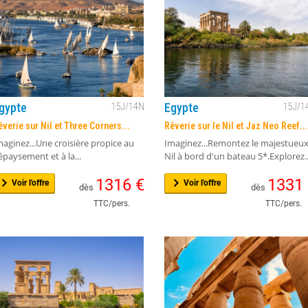
gypte
Egypte
15
J/
14
N
15
J/
1
êverie sur Nil et Three Corners...
Rêverie sur le Nil et Jaz Neo Reef...
maginez...Une croisière propice au
Imaginez...Remontez le majestueu
épaysement et à la...
Nil à bord d'un bateau 5*.Explorez..
1316
€
1331
Voir l'offre
Voir l'offre
dès
dès
TTC/pers.
TTC/pers.