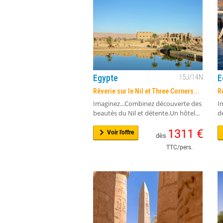
Egypte
E
15
J/
14
N
Rêverie sur le Nil et Three Corners...
R
Imaginez...Combinez découverte des
I
beautés du Nil et détente.Un hôtel...
d
1311
€
Voir l'offre
dès
TTC/pers.