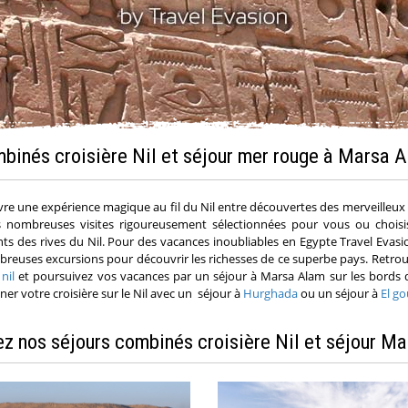
binés croisière Nil et séjour mer rouge à Marsa 
vre une expérience magique au fil du Nil entre découvertes des merveilleux 
es nombreuses visites rigoureusement sélectionnées pour vous ou choi
s des rives du Nil. Pour des vacances inoubliables en Egypte Travel Evas
mbreuses excursions pour découvrir les richesses de ce superbe pays. Retro
 nil
et poursuivez vos vacances par un séjour à Marsa Alam sur les bords d
er votre croisière sur le Nil avec un séjour à
Hurghada
ou un séjour à
El g
z nos séjours combinés croisière Nil et séjour M