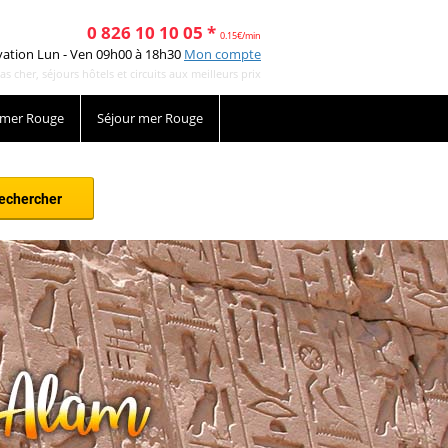
0 826 10 10 05 *
0.15€/min
vation Lun - Ven 09h00 à 18h30
Mon compte
cher, séjours hôtels et circuits aux meilleurs prix
 mer Rouge
Séjour mer Rouge