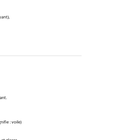
yant),
ant.
fie : voile)