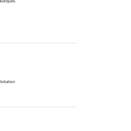
eutiques.
loitation