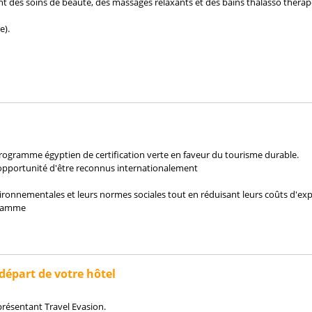
t des soins de beauté, des massages relaxants et des bains thalasso thérap
e).
rogramme égyptien de certification verte en faveur du tourisme durable.
opportunité d'être reconnus internationalement
ronnementales et leurs normes sociales tout en réduisant leurs coûts d'exp
gramme
épart de votre hôtel
eprésentant Travel Evasion.