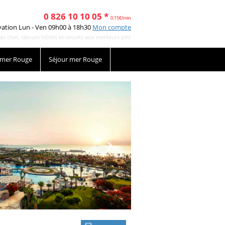
0 826 10 10 05 *
0.15€/min
vation Lun - Ven 09h00 à 18h30
Mon compte
cher, séjours hôtels et circuits aux meilleurs prix
 mer Rouge
Séjour mer Rouge