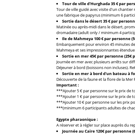
Tour de ville d'Hurghada 35 € par per
Tour de ville guidé avec visite d'un chanti
une fabrique de papyrus (minimum 6 partici
Sortie dans le désert 35 € par personn
Matinée ou après-midi dans le désert, prome
dromadaire (adult only / minimum 4 particip
Ile de Mahmeya 100 € par personne (50
Embarquement pour environ 45 minutes de ba
Mahmeya et ses impressionnantes étendues co
Sortie en mer 45€ par personne (25€ p
Journée en mer avec plusieurs arrêts sur dif
Déjeuner à bord (boissons non incluses). Re
Sortie en mer à bord d'un bateau à fo
Découverte de la faune et la flore de la Mer
Important :
***Ajouter 5 € par personne sur le prix de t
***Ajouter 1 € par personne sur le prix de to
***Ajouter 10 € par personne sur les prix pou
***(minimum 6 participants adultes de cha
Egypte pharaonique :
A réserver et à régler sur place auprès du r
Journée au Caire 120€ par personne (6