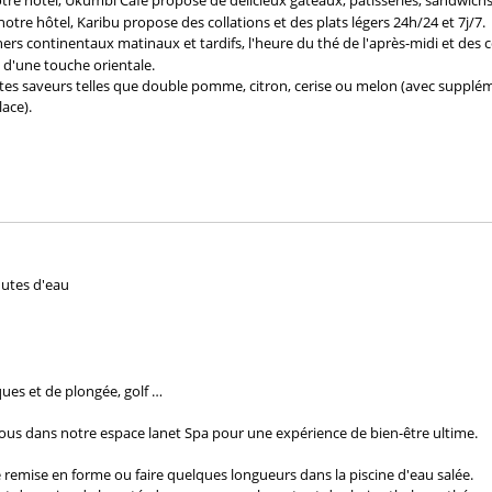
tre hôtel, Ukumbi Café propose de délicieux gâteaux, pâtisseries, sandwichs 
otre hôtel, Karibu propose des collations et des plats légers 24h/24 et 7j/7.
s continentaux matinaux et tardifs, l'heure du thé de l'après-midi et des co
 d'une touche orientale.
tes saveurs telles que double pomme, citron, cerise ou melon (avec supplém
ace).
hutes d'eau
ues et de plongée, golf …
ous dans notre espace lanet Spa pour une expérience de bien-être ultime.
 remise en forme ou faire quelques longueurs dans la piscine d'eau salée.