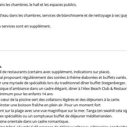
ns les chambres, le hall et les espaces publics,
'eau dans les chambres, services de blanchisserie et de nettoyage à sec (pa
ns services sont en supplément.
s.
l de restaurants (certains avec supplément, indications sur place).
al proposant régulièrement des soirées à thème élaborées et buffets variés.
une myriade de spécialités lors du traditionnel dîner buffet Steigenberger.
que d'ambiance dans un cadre élégant, diner à l'Alex Beach Club & Restaur
 minimum pour les enfants 14 ans
œur de la piscine sert des collations légères et des déjeuners à la carte.
 siroter une boisson fraîche en plein air. Pour un moment fort
 sur la plage avec une vue magnifique sur la mer, Tanga (en swahili cela signi
e, des spécialités ou un somptueux buffet de déjeuner méditerranéen.
isine orientale dans un cadre romantique.