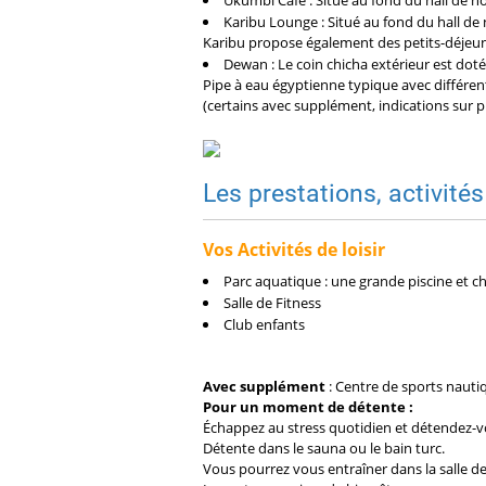
Ukumbi Café : Situé au fond du hall de no
Karibu Lounge : Situé au fond du hall de n
Karibu propose également des petits-déjeuner
Dewan : Le coin chicha extérieur est doté
Pipe à eau égyptienne typique avec différen
(certains avec supplément, indications sur pl
Les prestations, activités
Vos Activités de loisir
Parc aquatique : une grande piscine et c
Salle de Fitness
Club enfants
Avec supplément
: Centre de sports nautiq
Pour un moment de détente :
Échappez au stress quotidien et détendez-v
Détente dans le sauna ou le bain turc.
Vous pourrez vous entraîner dans la salle de