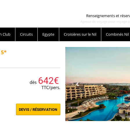
Renseignements et réser
Agence de voyage pour voyage pas 
h Club
Circuits
Egypte
Croisières sur le Nil
Combinés Nil
 5*
642€
dès
TTC/pers.
DEVIS / RÉSERVATION