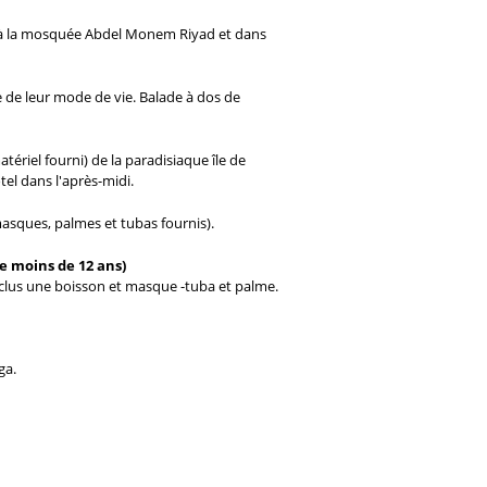
rêt à la mosquée Abdel Monem Riyad et dans
 de leur mode de vie. Balade à dos de
iel fourni) de la paradisiaque île de
el dans l'après-midi.
masques, palmes et tubas fournis).
e moins de 12 ans)
Inclus une boisson et masque -tuba et palme.
ga.