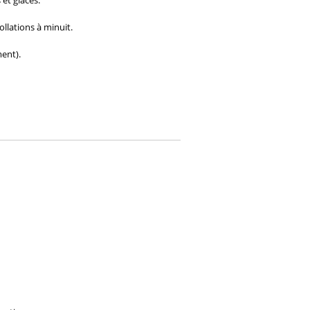
et glaces.
llations à minuit.
ent).