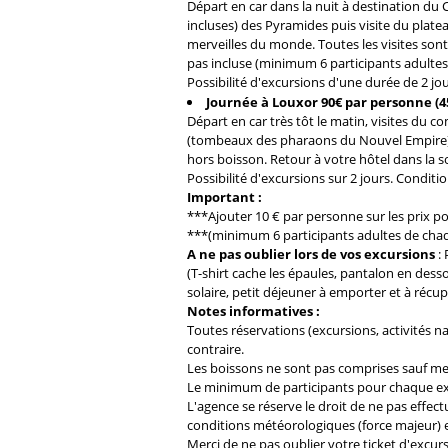
Départ en car dans la nuit à destination du C
incluses) des Pyramides puis visite du plat
merveilles du monde. Toutes les visites sont
pas incluse (minimum 6 participants adultes
Possibilité d'excursions d'une durée de 2 jour
Journée à Louxor
90€ par personne (4
Départ en car très tôt le matin, visites du 
(tombeaux des pharaons du Nouvel Empire). 
hors boisson. Retour à votre hôtel dans la s
Possibilité d'excursions sur 2 jours. Condition
Important :
***Ajouter 10 € par personne sur les prix pou
***(minimum 6 participants adultes de cha
A ne pas oublier lors de vos excursions
:
(T-shirt cache les épaules, pantalon en dess
solaire, petit déjeuner à emporter et à récu
Notes informatives :
Toutes réservations (excursions, activités n
contraire.
Les boissons ne sont pas comprises sauf me
Le minimum de participants pour chaque exc
L'agence se réserve le droit de ne pas effe
conditions météorologiques (force majeur) e
Merci de ne pas oublier votre ticket d'excur