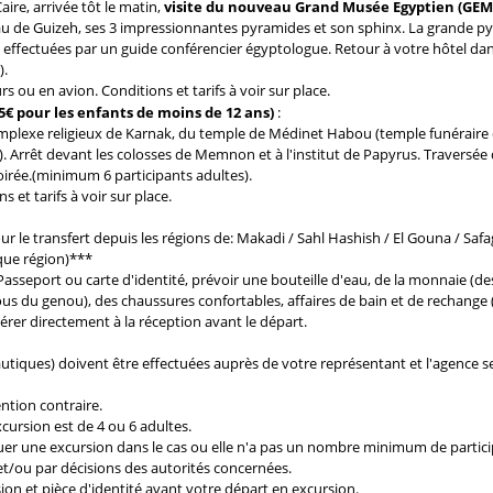
aire, arrivée tôt le matin,
visite du nouveau Grand Musée Egyptien (GEM
eau de Guizeh, ses 3 impressionnantes pyramides et son sphinx. La grande py
 effectuées par un guide conférencier égyptologue. Retour à votre hôtel dan
).
s ou en avion. Conditions et tarifs à voir sur place.
5€ pour les enfants de moins de 12 ans)
:
complexe religieux de Karnak, du temple de Médinet Habou (temple funéraire d
Arrêt devant les colosses de Memnon et à l'institut de Papyrus. Traversée 
oirée.(minimum 6 participants adultes).
s et tarifs à voir sur place.
r le transfert depuis les régions de: Makadi / Sahl Hashish / El Gouna / Safa
que région)***
 Passeport ou carte d'identité, prévoir une bouteille d'eau, de la monnaie (d
ous du genou), des chaussures confortables, affaires de bain et de rechange
pérer directement à la réception avant le départ.
autiques) doivent être effectuées auprès de votre représentant et l'agence s
ntion contraire.
ursion est de 4 ou 6 adultes.
ctuer une excursion dans le cas ou elle n'a pas un nombre minimum de partic
t/ou par décisions des autorités concernées.
sion et pièce d'identité avant votre départ en excursion.