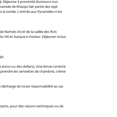
)
. Déjeuner à proximité (boissons non
ramide de Kheops fait partie des sept
s la soirée. L'entrée aux Pyramides n'est
e Ramsès III) et de la vallée des Rois
du Nil en barque à moteur. Déjeuner inclus
ga.
es euros ou des dollars), Une tenue correcte
 (prendre les serviettes de chambre), crème
e décharge de toute responsabilité au cas
ipants, pour des raisons techniques ou de