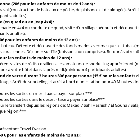
sonne (20€ pour les enfants de moins de 12 ans) :
er naval (construction de bateaux de pêche, de plaisance et de plongée). Ar
pants adultes).
e (en quad ou en jeep 4x4) :
nade en 4x4 ou conduite de quad, visite d'un village bédouin et découverte
ants adultes).
€ pour les enfants de moins de 12 ans) :
teau. Détente et découverte des fonds marins avec masques et tubas (matér
ralliennes. Déjeuner sur l'île (boissons non comprises). Retour à votre hôt
our les enfants de moins de 12 ans) :
férents sites de récifs coralliens. Les amateurs de snorkelling apprécieront (
tour à votre hôtel dans l'après-midi.(minimum 4 participants adultes)
nd de verre durant 3 heures 30€ par personne (15 € pour les enfants d
 Rouge. Arrêt de snorkeling et arrêt à bord d'une station pour 40 Minutes . 
outes les sorties en mer - taxe a payer sur place***
utes les sorties dans le désert - taxe a payer sur place***
r le transfert depuis les régions de: Makadi / Sahl Hashish / El Gouna / Safa
que région)***
eprésentant Travel Evasion
0 € pour les enfants de moins de 12 ans)
: