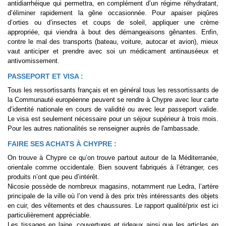
antidiarrhéique qui permettra, en complément d’un régime réhydratant,
d’éliminer rapidement la gêne occasionnée. Pour apaiser piqûres
d’orties ou d’insectes et coups de soleil, appliquer une crème
appropriée, qui viendra à bout des démangeaisons gênantes. Enfin,
contre le mal des transports (bateau, voiture, autocar et avion), mieux
vaut anticiper et prendre avec soi un médicament antinauséeux et
antivomissement.
PASSEPORT ET VISA :
Tous les ressortissants français et en général tous les ressortissants de
la Communauté européenne peuvent se rendre à Chypre avec leur carte
d’identité nationale en cours de validité ou avec leur passeport valide.
Le visa est seulement nécessaire pour un séjour supérieur à trois mois.
Pour les autres nationalités se renseigner auprès de l'ambassade.
FAIRE SES ACHATS À CHYPRE :
On trouve à Chypre ce qu’on trouve partout autour de la Méditerranée,
orientale comme occidentale. Bien souvent fabriqués à l’étranger, ces
produits n’ont que peu d’intérêt.
Nicosie possède de nombreux magasins, notamment rue Ledra, l’artère
principale de la ville où l’on vend à des prix très intéressants des objets
en cuir, des vêtements et des chaussures. Le rapport qualité/prix est ici
particulièrement appréciable.
Les tissages en laine, couvertures et rideaux ainsi que les articles en