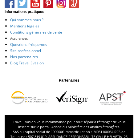
Informations pratiques
Qui sommes nous ?
Mentions légales
Conditions générales de vente
Assurances
Questions fréquentes
Site professionnel
Nos partenaires
Blog Travel Evasion
Partenaires
Travel Evasion vous recommande pour tout séjour à l'étranger de vous
inscrire sur le portail
Ariane
du Ministère des Affaires étrangères.
SAS au capital social de 100000€ Immatriculation : IM031100034 RCS de
Toulouse : 507 819 019, ASSURANCE RESPONSABILITE CIVILE HELVETIA, 25