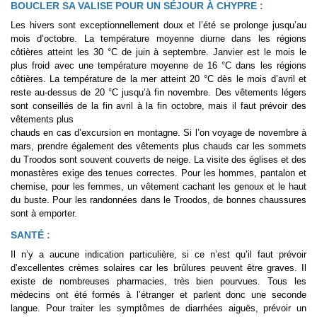
BOUCLER SA VALISE POUR UN SÉJOUR À CHYPRE :
Les hivers sont exceptionnellement doux et l’été se prolonge jusqu’au
mois d’octobre. La température moyenne diurne dans les régions
côtières atteint les 30 °C de juin à septembre. Janvier est le mois le
plus froid avec une température moyenne de 16 °C dans les régions
côtières. La température de la mer atteint 20 °C dès le mois d’avril et
reste au-dessus de 20 °C jusqu’à fin novembre. Des vêtements légers
sont conseillés de la fin avril à la fin octobre, mais il faut prévoir des
vêtements plus
chauds en cas d’excursion en montagne. Si l’on voyage de novembre à
mars, prendre également des vêtements plus chauds car les sommets
du Troodos sont souvent couverts de neige. La visite des églises et des
monastères exige des tenues correctes. Pour les hommes, pantalon et
chemise, pour les femmes, un vêtement cachant les genoux et le haut
du buste. Pour les randonnées dans le Troodos, de bonnes chaussures
sont à emporter.
SANTÉ :
Il n’y a aucune indication particulière, si ce n’est qu’il faut prévoir
d’excellentes crèmes solaires car les brûlures peuvent être graves. Il
existe de nombreuses pharmacies, très bien pourvues. Tous les
médecins ont été formés à l’étranger et parlent donc une seconde
langue. Pour traiter les symptômes de diarrhées aiguës, prévoir un