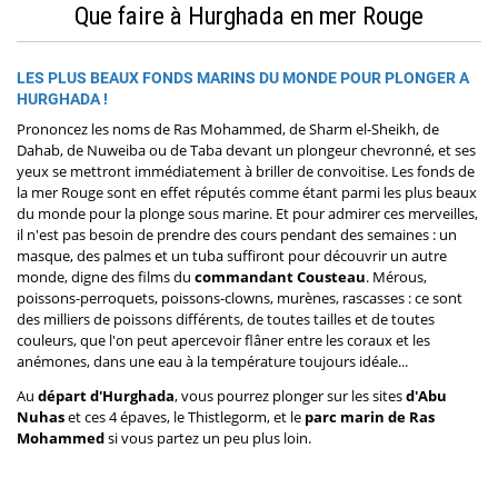
Que faire à Hurghada en mer Rouge
LES PLUS BEAUX FONDS MARINS DU MONDE POUR PLONGER A
HURGHADA !
Prononcez les noms de Ras Mohammed, de Sharm el-Sheikh, de
Dahab, de Nuweiba ou de Taba devant un plongeur chevronné, et ses
yeux se mettront immédiatement à briller de convoitise. Les fonds de
la mer Rouge sont en effet réputés comme étant parmi les plus beaux
du monde pour la plonge sous marine. Et pour admirer ces merveilles,
il n'est pas besoin de prendre des cours pendant des semaines : un
masque, des palmes et un tuba suffiront pour découvrir un autre
monde, digne des films du
commandant Cousteau
. Mérous,
poissons-perroquets, poissons-clowns, murènes, rascasses : ce sont
des milliers de poissons différents, de toutes tailles et de toutes
couleurs, que l'on peut apercevoir flâner entre les coraux et les
anémones, dans une eau à la température toujours idéale...
Au
départ d'Hurghada
, vous pourrez plonger sur les sites
d'Abu
Nuhas
et ces 4 épaves, le Thistlegorm, et le
parc marin de Ras
Mohammed
si vous partez un peu plus loin.