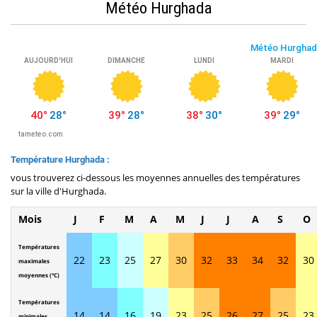
Météo Hurghada
Température Hurghada :
vous trouverez ci-dessous les moyennes annuelles des températures
sur la ville d'Hurghada.
Mois
J
F
M
A
M
J
J
A
S
O
Températures
22
23
25
27
30
32
33
34
32
30
maximales
moyennes (°C)
Températures
14
14
16
19
23
25
26
27
25
23
minimales