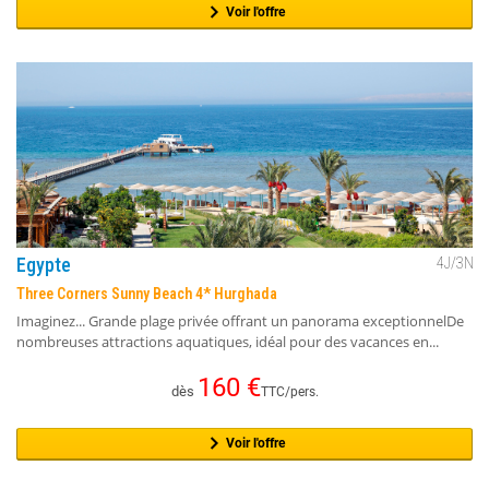
Voir l'offre
Egypte
4
J/
3
N
Three Corners Sunny Beach 4* Hurghada
Imaginez... Grande plage privée offrant un panorama exceptionnelDe
nombreuses attractions aquatiques, idéal pour des vacances en...
160
€
dès
TTC/pers.
Voir l'offre