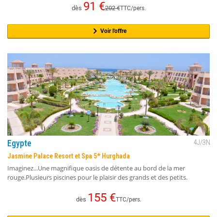
91
€
dès
202
€
TTC/pers.
Voir l'offre
Egypte
4
J/
3
N
Jasmine Palace Resort et Spa 5* Hurghada
Imaginez...Une magnifique oasis de détente au bord de la mer
rouge.Plusieurs piscines pour le plaisir des grands et des petits.
155
€
dès
TTC/pers.