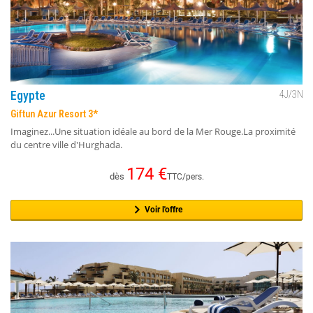
Egypte
4
J/
3
N
Giftun Azur Resort 3*
Imaginez...Une situation idéale au bord de la Mer Rouge.La proximité
du centre ville d'Hurghada.
174
€
dès
TTC/pers.
Voir l'offre