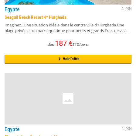
Egypte
4
J/
3
N
Seagull Beach Resort 4* Hurghada
Imaginez...Une situation idéale dans le centre ville d'Hurghada.Une
plage privée et un parc aquatique pour petits et grands.Frais de visa...
187
€
dès
TTC/pers.
Voir l'offre
Egypte
4
J/
3
N