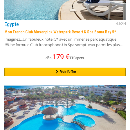
Egypte
4
J/
3
N
Mon French Club Movenpick Waterpark Resort & Spa Soma Bay 5*
Imaginez...Un fabuleux hôtel 5* avec un immense parc aquatique
!!!!Une formule Club francophone.Un Spa somptueux parmi les plus...
179
€
dès
TTC/pers.
Voir l'offre