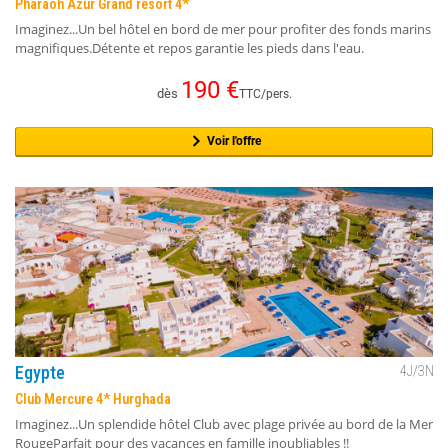
Pharaoh Azur Grand resort 4*
Imaginez...Un bel hôtel en bord de mer pour profiter des fonds marins
magnifiques.Détente et repos garantie les pieds dans l'eau.
190
€
dès
TTC/pers.
Voir l'offre
Egypte
4
J/
3
N
Club Mercure 4* Hurghada
Imaginez...Un splendide hôtel Club avec plage privée au bord de la Mer
RougeParfait pour des vacances en famille inoubliables !!