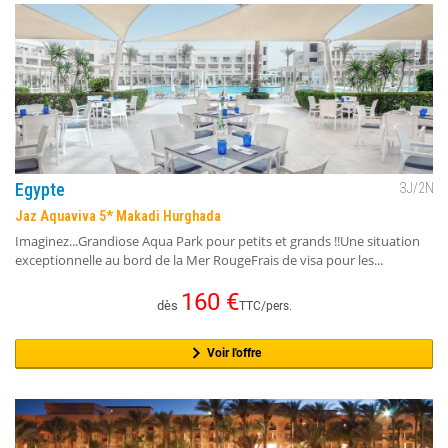
Egypte
3
J/
2
N
Jaz Aquaviva 5* Makadi Hurghada
Imaginez...Grandiose Aqua Park pour petits et grands !!Une situation
exceptionnelle au bord de la Mer RougeFrais de visa pour les...
160
€
dès
TTC/pers.
Voir l'offre