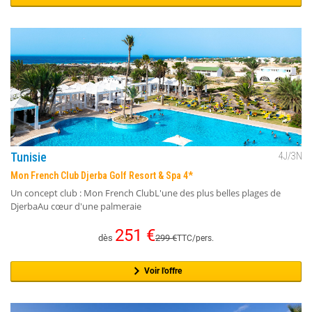
Tunisie
4
J/
3
N
Mon French Club Djerba Golf Resort & Spa 4*
Un concept club : Mon French ClubL'une des plus belles plages de
DjerbaAu cœur d'une palmeraie
251
€
dès
299
€
TTC/pers.
Voir l'offre