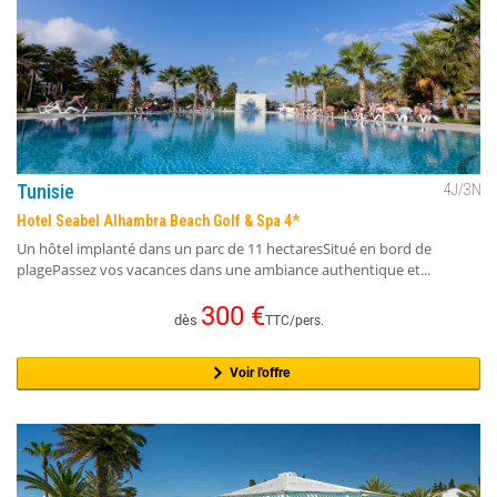
Tunisie
4
J/
3
N
Hotel Seabel Alhambra Beach Golf & Spa 4*
Un hôtel implanté dans un parc de 11 hectaresSitué en bord de
plagePassez vos vacances dans une ambiance authentique et...
300
€
dès
TTC/pers.
Voir l'offre