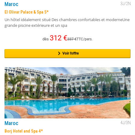
Maroc
3
J/
2
N
El Olivar Palace & Spa 5*
Un hôtel idéalement situé Des chambres confortables et moderneUne
grande piscine extérieure et un spa
312
€
dès
337
€
TTC/pers.
Voir l'offre
Maroc
4
J/
3
N
Borj Hotel and Spa 4*