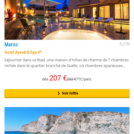
Maroc
3
J/
2
N
Hotel Ayoub & Spa 4*
Séjourner dans ce Riad, une maison d'hôtes de charme de 7 chambres
nichée dans le quartier branché de Guéliz, où chambres spacieuses...
207
€
dès
232
€
TTC/pers.
Voir l'offre