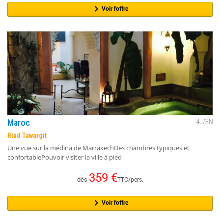
Voir l'offre
Maroc
4
J/
3
N
Riad Tawargit
Une vue sur la médina de MarrakechDes chambres typiques et
confortablePouvoir visiter la ville à pied
359
€
dès
TTC/pers.
Voir l'offre