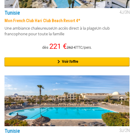
Tunisie
4
J/
3
N
Mon French Club Hari Club Beach Resort 4*
Une ambiance chaleureuseUn accès direct à la plageUn club
francophone pour toute la famille
221
€
dès
262
€
TTC/pers.
Voir l'offre
Tunisie
3
J/
2
N