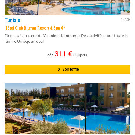
Tunisie
4
J/
3
N
Hôtel Club Blumar Resort & Spa 4*
Etre situé au cœur de Yasmine HammametDes activités pour toute la
famille Un séjour idéal
311
€
dès
TTC/pers.
Voir l'offre