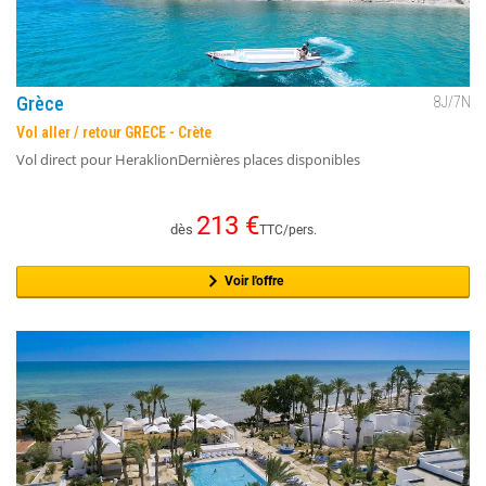
Grèce
8
J/
7
N
Vol aller / retour GRECE - Crète
Vol direct pour HeraklionDernières places disponibles
213
€
dès
TTC/pers.
Voir l'offre