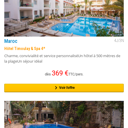
Maroc
4
J/
3
N
Hôtel Timoulay & Spa 4*
Charme, convivialité et service personnaliséUn hôtel à 500 mètres de
la plageUn séjour idéal
369
€
dès
TTC/pers.
Voir l'offre