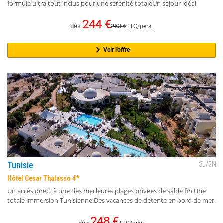
formule ultra tout inclus pour une sérénité totaleUn séjour idéal
244
€
dès
253
€
TTC/pers.
Voir l'offre
Tunisie
3
J/
2
N
Hôtel Cesar Thalasso 4*
Un accès direct à une des meilleures plages privées de sable fin.Une
totale immersion Tunisienne.Des vacances de détente en bord de mer.
248
€
dès