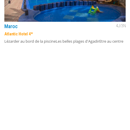
Maroc
4
J/
3
N
Atlantic Hotel 4*
Lézarder au bord de la piscineLes belles plages d'AgadirEtre au centre
des animations de la ville
373
€
dès
TTC/pers.
Voir l'offre
Pour profiter au maximum de votre
voyage au départ de Nantes
,
vous trouverez ici quelques informations pour rejoindre l'aéroport sur
le site de l'aéroport :
https://www.nantes.aeroport.fr/fr/parking-
acces/reserver-parking