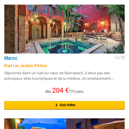
Maroc
3
J/
2
N
Riad Les Jardins d'Hénia
Séjournez dans un riad au cœur de Marrakech, à deux pas des
principaux sites touristiques et de la médina. Un emplacement...
204
€
dès
TTC/pers.
Voir l'offre