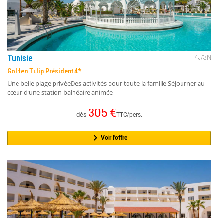
Tunisie
4
J/
3
N
Golden Tulip Président 4*
Une belle plage privéeDes activités pour toute la famille Séjourner au
cœur d’une station balnéaire animée
305
€
dès
TTC/pers.
Voir l'offre