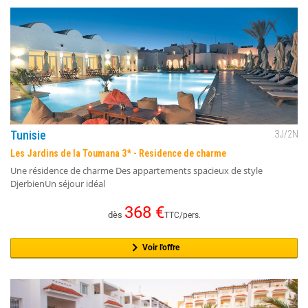
Tunisie
3
J/
2
N
Les Jardins de la Toumana 3* - Residence de charme
Une résidence de charme Des appartements spacieux de style
DjerbienUn séjour idéal
368
€
dès
TTC/pers.
Voir l'offre