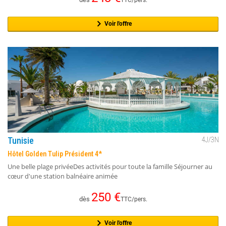
TTC/pers.
Voir l'offre
Tunisie
4
J/
3
N
Hôtel Golden Tulip Président 4*
Une belle plage privéeDes activités pour toute la famille Séjourner au
cœur d'une station balnéaire animée
250
€
dès
TTC/pers.
Voir l'offre