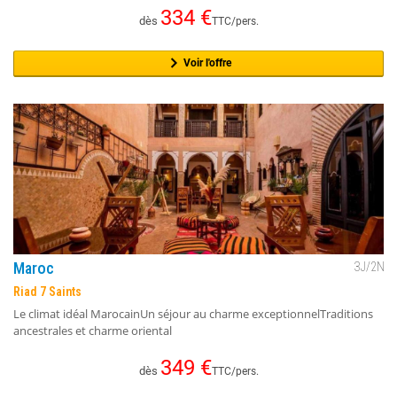
334
€
dès
TTC/pers.
Voir l'offre
Maroc
3
J/
2
N
Riad 7 Saints
Le climat idéal MarocainUn séjour au charme exceptionnelTraditions
ancestrales et charme oriental
349
€
dès
TTC/pers.