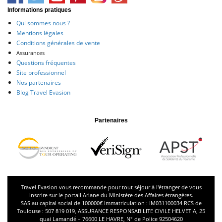
Informations pratiques
Qui sommes nous ?
Mentions légales
Conditions générales de vente
Assurances
Questions fréquentes
Site professionnel
Nos partenaires
Blog Travel Evasion
Partenaires
Travel Evasion vous recommande pour tout séjour à l'étranger de vous
inscrire sur le portail
Ariane
du Ministère des Affaires étrangères.
SAS au capital social de 100000€ Immatriculation : IM031100034 RCS de
Toulouse : 507 819 019, ASSURANCE RESPONSABILITE CIVILE HELVETIA, 25
quai Lamandé – 76600 LE HAVRE, N° de Police 92504620