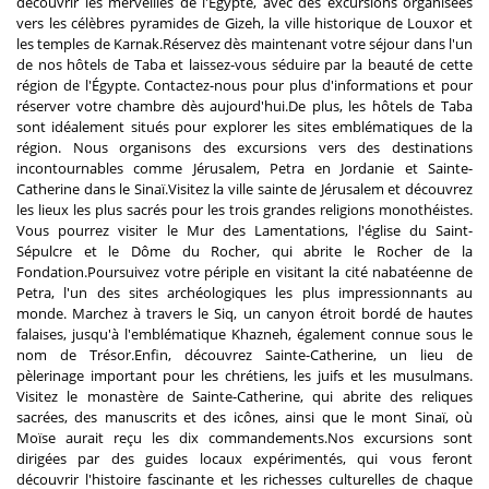
découvrir les merveilles de l'Égypte, avec des excursions organisées
vers les célèbres pyramides de Gizeh, la ville historique de Louxor et
les temples de Karnak.Réservez dès maintenant votre séjour dans l'un
de nos hôtels de Taba et laissez-vous séduire par la beauté de cette
région de l'Égypte. Contactez-nous pour plus d'informations et pour
réserver votre chambre dès aujourd'hui.De plus, les hôtels de Taba
sont idéalement situés pour explorer les sites emblématiques de la
région. Nous organisons des excursions vers des destinations
incontournables comme Jérusalem, Petra en Jordanie et Sainte-
Catherine dans le Sinaï.Visitez la ville sainte de Jérusalem et découvrez
les lieux les plus sacrés pour les trois grandes religions monothéistes.
Vous pourrez visiter le Mur des Lamentations, l'église du Saint-
Sépulcre et le Dôme du Rocher, qui abrite le Rocher de la
Fondation.Poursuivez votre périple en visitant la cité nabatéenne de
Petra, l'un des sites archéologiques les plus impressionnants au
monde. Marchez à travers le Siq, un canyon étroit bordé de hautes
falaises, jusqu'à l'emblématique Khazneh, également connue sous le
nom de Trésor.Enfin, découvrez Sainte-Catherine, un lieu de
pèlerinage important pour les chrétiens, les juifs et les musulmans.
Visitez le monastère de Sainte-Catherine, qui abrite des reliques
sacrées, des manuscrits et des icônes, ainsi que le mont Sinaï, où
Moïse aurait reçu les dix commandements.Nos excursions sont
dirigées par des guides locaux expérimentés, qui vous feront
découvrir l'histoire fascinante et les richesses culturelles de chaque