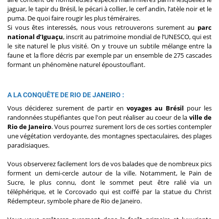
jaguar, le tapir du Brésil, le pécari à collier, le cerf andin, l’atèle noir et le
puma. De quoi faire rougir les plus téméraires.
Si vous êtes interessés, nous vous retrouverons surement au
parc
national d’Iguaçu
, inscrit au patrimoine mondial de l’UNESCO, qui est
le site naturel le plus visité. On y trouve un subtile mélange entre la
faune et la flore décris par exemple par un ensemble de 275 cascades
formant un phénomène naturel époustouflant.
A LA CONQUÊTE DE RIO DE JANEIRO :
Vous déciderez surement de partir en
voyages au Brésil
pour les
randonnées stupéfiantes que l'on peut réaliser au coeur de la
ville de
Rio de Janeiro
. Vous pourrez surement lors de ces sorties contempler
une végétation verdoyante, des montagnes spectaculaires, des plages
paradisiaques.
Vous observerez facilement lors de vos balades que de nombreux pics
forment un demi-cercle autour de la ville. Notamment, le Pain de
Sucre, le plus connu, dont le sommet peut être ralié via un
téléphérique, et le Corcovado qui est coiffé par la statue du Christ
Rédempteur, symbole phare de Rio de Janeiro.