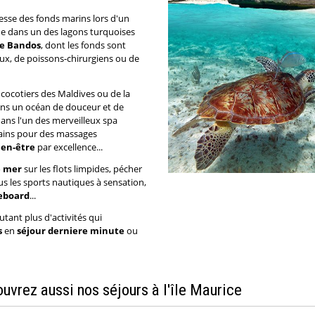
esse des fonds marins lors d'un
e dans un des lagons turquoises
de Bandos
, dont les fonds sont
ux, de poissons-chirurgiens ou de
cocotiers des Maldives ou de la
ns un océan de douceur et de
dans l'un des merveilleux spa
ains pour des massages
ien-être
par excellence...
e mer
sur les flots limpides, pécher
ous les sports nautiques à sensation,
eboard
...
utant plus d'activités qui
s
en
séjour derniere minute
ou
vrez aussi nos séjours à l'île Maurice