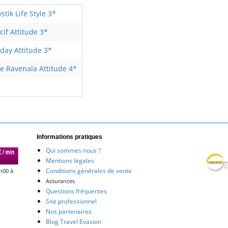
stik Life Style 3*
cif Attitude 3*
iday Attitude 3*
e Ravenala Attitude 4*
Informations pratiques
Qui sommes nous ?
Mentions légales
Conditions générales de vente
h00 à
Assurances
Questions fréquentes
Site professionnel
Nos partenaires
Blog Travel Evasion