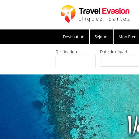
Destination
Séjours
Mon Frenc
Destination
Date de départ
Voyage Maldives Sejour hotel Maldives sejo