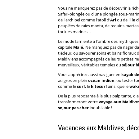
Vous ne manquerez pas de découvrir la rich
Safari-plongée ou d'une plongée sous-marin
de l'archipel comme l'atoll d'
Ari
ou de l'
ile 
peuplées de raies manta, de requins martea
tortues marines ...
Le mode farniente à l'ombre des mythiques 
capitale
Malé.
Ne manquez pas de nager da
tiédeur, ou savourer soins et bains floraux 
Maldiviens accompagnés de leurs petites m
merveilleux, véritables temples du
séjour b
Vous apprécirez aussi naviguer en
kayak
d
au gros en plein
océan indien
, ou tester t
comme le
surf
, le
kitesurf
ainsi que le
wak
De la plus reposante à la plus palpitante, d'a
transformeront votre
voyage aux Maldive
sejour pas cher
inoubliable !
Vacances aux Maldives, décou