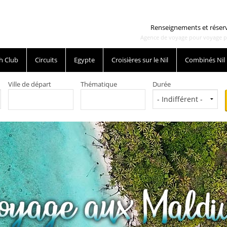
Renseignements et réser
Agence de voyage pour voyage pas 
h Club
Circuits
Egypte
Croisières sur le Nil
Combinés Nil
Ville de départ
Thématique
Durée
ur pas cher sejour derniere minute