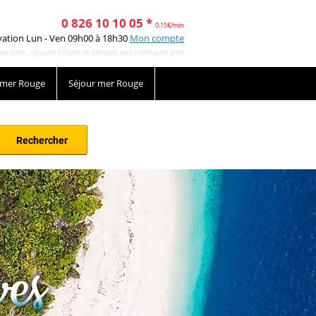
0 826 10 10 05 *
0.15€/min
vation Lun - Ven 09h00 à 18h30
Mon compte
cher, séjours hôtels et circuits aux meilleurs prix
 mer Rouge
Séjour mer Rouge