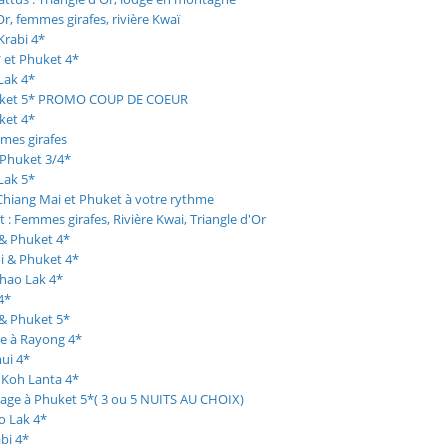
r, femmes girafes, rivière Kwaï
Krabi 4*
 et Phuket 4*
Lak 4*
Phuket 5* PROMO COUP DE COEUR
ket 4*
mes girafes
 Phuket 3/4*
Lak 5*
 Chiang Mai et Phuket à votre rythme
: Femmes girafes, Rivière Kwai, Triangle d'Or
& Phuket 4*
i & Phuket 4*
Khao Lak 4*
4*
& Phuket 5*
ge à Rayong 4*
ui 4*
 Koh Lanta 4*
lage à Phuket 5*( 3 ou 5 NUITS AU CHOIX)
o Lak 4*
bi 4*