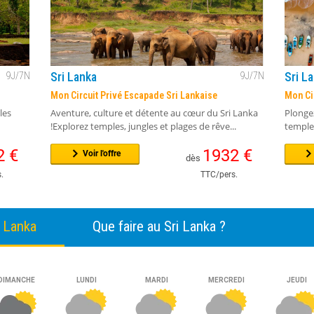
Sri Lanka
Sri L
9
J/
7
N
9
J/
7
N
Mon Circuit Privé Escapade Sri Lankaise
Mon Cir
les
Aventure, culture et détente au cœur du Sri Lanka
Plongez
!Explorez temples, jungles et plages de rêve...
temples
2
€
1932
€
Voir l'offre
dès
.
TTC/pers.
i Lanka
Que faire au Sri Lanka ?
tournables du Sri Lanka