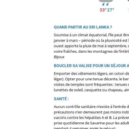
QUAND PARTIR AU SRI LANKA ?
Soumise à un climat équatorial, l’île peut ê
janvier à mars – période où la pluviosité est
ouest apporte la pluie de mai à septembre, c
voire fraîches, dans les montagnes de l’intér
Bijoux
BOUCLER SA VALISE POUR UN SÉJOUR A
Emporter des vêtements légers, en coton de 
léger). Opter pour une tenue décente, le be
visites de temples sont fréquentes : tenues c
lunettes de soleil, casquette ou chapeau, ain
SANTÉ :
Aucun contrôle sanitaire n’existe à l’entré
précautions n’en demeurent pas moins indisp
vaccins contre les hépatites A et B. La prév
prise quotidienne de Savarine pour les adul
pendant 4 semaines après le retour).