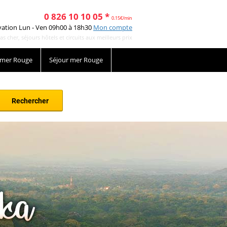
0 826 10 10 05 *
0.15€/min
vation Lun - Ven 09h00 à 18h30
Mon compte
cher, séjours hôtels et circuits aux meilleurs prix
 mer Rouge
Séjour mer Rouge