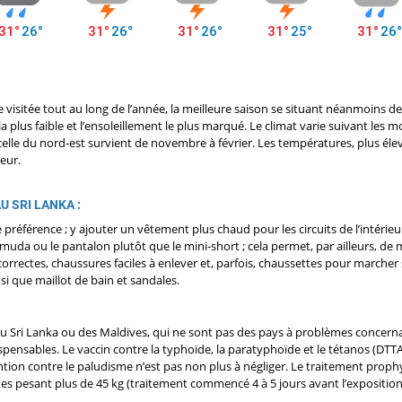
tre visitée tout au long de l’année, la meilleure saison se situant néanmoins
 la plus faible et l’ensoleillement le plus marqué. Le climat varie suivant les
elle du nord-est survient de novembre à février. Les températures, plus élev
ieur.
U SRI LANKA :
préférence ; y ajouter un vêtement plus chaud pour les circuits de l’intér
rmuda ou le pantalon plutôt que le mini-short ; cela permet, par ailleurs, d
orrectes, chaussures faciles à enlever et, parfois, chaussettes pour marcher 
si que maillot de bain et sandales.
e du Sri Lanka ou des Maldives, qui ne sont pas des pays à problèmes concern
ensables. Le vaccin contre la typhoïde, la paratyphoïde et le tétanos (DTT
ention contre le paludisme n’est pas non plus à négliger. Le traitement proph
tes pesant plus de 45 kg (traitement commencé 4 à 5 jours avant l’exposition