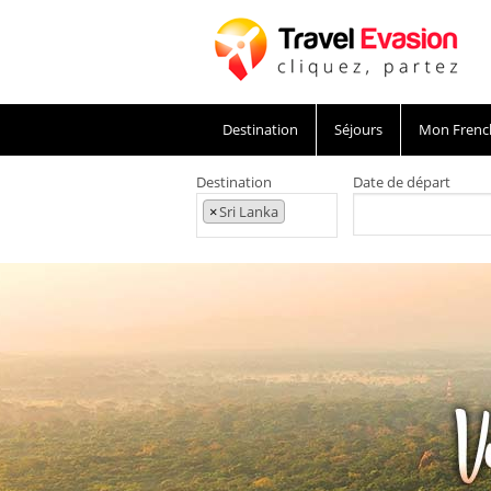
Destination
Séjours
Mon Frenc
Destination
Date de départ
×
Sri Lanka
Voyage au Sri Lanka, des vacances à Colomb