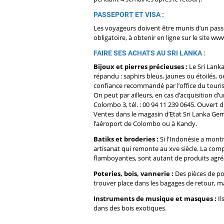
PASSEPORT ET VISA :
Les voyageurs doivent être munis d’un passep
obligatoire, à obtenir en ligne sur le site ww
FAIRE SES ACHATS AU SRI LANKA :
Bijoux et pierres précieuses :
Le Sri Lanka
répandu : saphirs bleus, jaunes ou étoilés, 
confiance recommandé par l’office du tour
On peut par ailleurs, en cas d’acquisition d’
Colombo 3, tél. : 00 94 11 239 0645. Ouvert d
Ventes dans le magasin d’Etat Sri Lanka Gem
l’aéroport de Colombo ou à Kandy.
Batiks et broderies :
Si l'Indonésie a montr
artisanat qui remonte au xve siècle. La comple
flamboyantes, sont autant de produits agréab
Poteries, bois, vannerie :
Des pièces de po
trouver place dans les bagages de retour, ma
Instruments de musique et masques :
Il
dans des bois exotiques.