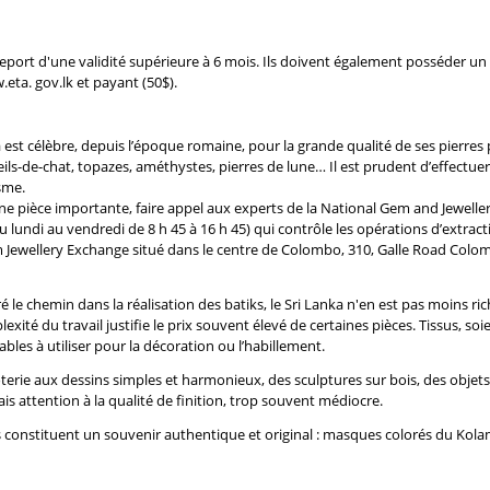
ort d'une validité supérieure à 6 mois. Ils doivent également posséder un bi
w.eta. gov.lk et payant (50$).
 est célèbre, depuis l’époque romaine, pour la grande qualité de ses pierre
oeils-de-chat, topazes, améthystes, pierres de lune… Il est prudent d’effect
isme.
une pièce importante, faire appel aux experts de la National Gem and Jeweller
u lundi au vendredi de 8 h 45 à 16 h 45) qui contrôle les opérations d’extract
 Jewellery Exchange situé dans le centre de Colombo, 310, Galle Road Colomb
é le chemin dans la réalisation des batiks, le Sri Lanka n'en est pas moins ri
xité du travail justifie le prix souvent élevé de certaines pièces. Tissus, so
les à utiliser pour la décoration ou l’habillement.
terie aux dessins simples et harmonieux, des sculptures sur bois, des objet
is attention à la qualité de finition, trop souvent médiocre.
s constituent un souvenir authentique et original : masques colorés du Kol