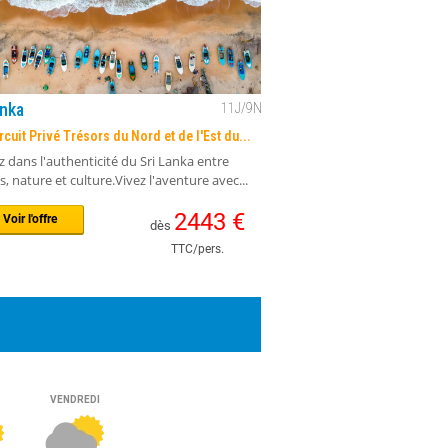
anka
11
J/
9
N
cuit Privé Trésors du Nord et de l'Est du...
 dans l'authenticité du Sri Lanka entre
, nature et culture.Vivez l'aventure avec...
2443
€
Voir l'offre
dès
TTC/pers.