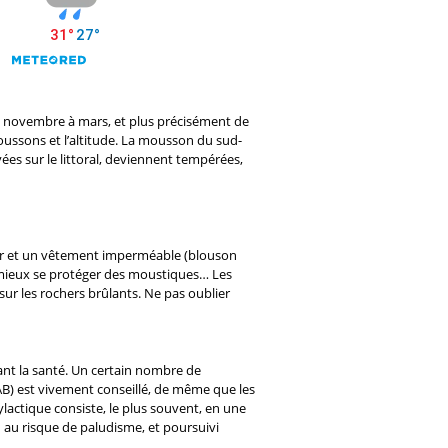
 de novembre à mars, et plus précisément de
 moussons et l’altitude. La mousson du sud-
ées sur le littoral, deviennent tempérées,
ieur et un vêtement imperméable (blouson
e mieux se protéger des moustiques… Les
sur les rochers brûlants. Ne pas oublier
ant la santé. Un certain nombre de
AB) est vivement conseillé, de même que les
ylactique consiste, le plus souvent, en une
 au risque de paludisme, et poursuivi