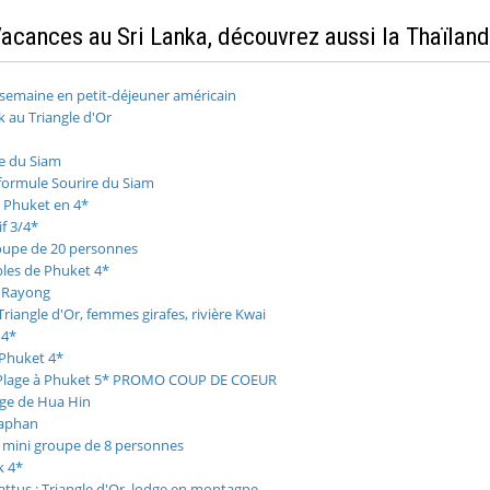
acances au Sri Lanka, découvrez aussi la Thaïlan
1 semaine en petit-déjeuner américain
k au Triangle d'Or
e du Siam
 formule Sourire du Siam
 Phuket en 4*
if 3/4*
roupe de 20 personnes
les de Phuket 4*
e Rayong
Triangle d'Or, femmes girafes, rivière Kwai
 4*
 Phuket 4*
et Plage à Phuket 5* PROMO COUP DE COEUR
ge de Hua Hin
saphan
n mini groupe de 8 personnes
k 4*
attus : Triangle d'Or, lodge en montagne