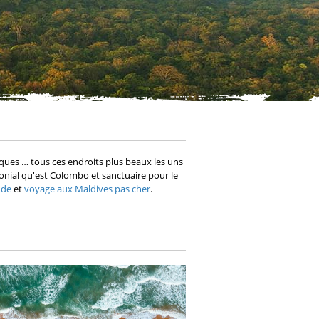
niques … tous ces endroits plus beaux les uns
olonial qu'est Colombo et sanctuaire pour le
nde
et
voyage aux Maldives pas cher
.