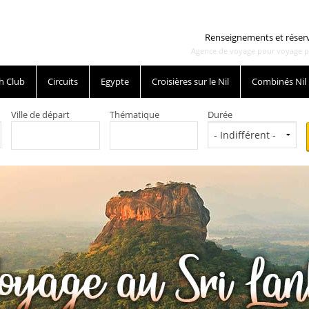
Renseignements et réser
Agence de voyage pour voyage pas 
h Club
Circuits
Egypte
Croisières sur le Nil
Combinés Nil
Ville de départ
Thématique
Durée
o inoubliables.