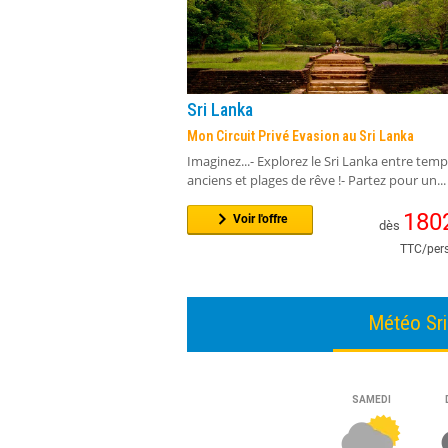
Sri Lanka
Mon Circuit Privé Evasion au Sri Lanka
Imaginez...- Explorez le Sri Lanka entre temp
anciens et plages de rêve !- Partez pour un...
180
Voir l'offre
dès
TTC/pers
Météo Sr
Les incon