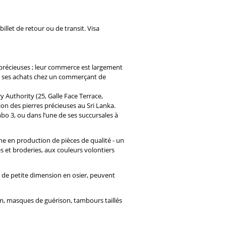
llet de retour ou de transit. Visa
s précieuses ; leur commerce est largement
uer ses achats chez un commerçant de
y Authority (25, Galle Face Terrace,
ion des pierres précieuses au Sri Lanka.
o 3, ou dans l’une de ses succursales à
che en production de pièces de qualité - un
ies et broderies, aux couleurs volontiers
s de petite dimension en osier, peuvent
am, masques de guérison, tambours taillés