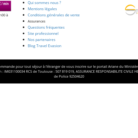
Qui sommes nous ?
Mentions légales
Conditions générales de vente
h00 à
Assurances
Questions fréquentes
Site professionnel
Nos partenaires
Blog Travel Evasion
mmande pour tout séjour à l'étranger de vous inscrire sur le portail
Ariane
du Ministère
tion : IM031100034 RCS de Toulouse : 507 819 019, ASSURANCE RESPONSABILITE CIVILE H
de Police 92504620