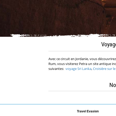
Voyage
Avec ce circuit en Jordanie, vous découvrir
Rum, vous visiterez Petra un site antique i
suivantes:
voyage Sri Lanka
,
Croisière sur l
No
Travel Evasion