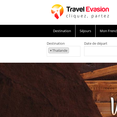
Destination
Séjours
Mon Frenc
Destination
Date de départ
×
Thailande
Voyage en Jordanie, circuit à Petra et dans