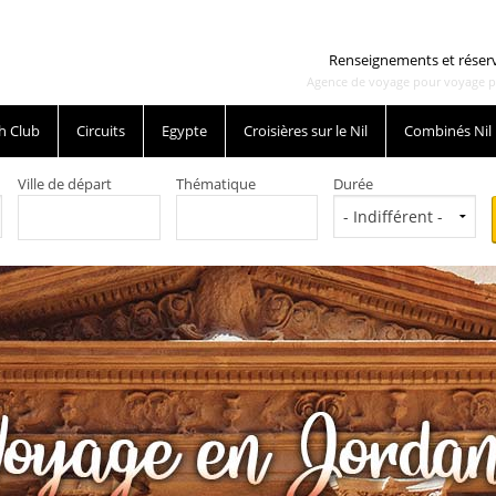
Renseignements et réser
Agence de voyage pour voyage pas 
h Club
Circuits
Egypte
Croisières sur le Nil
Combinés Nil
Ville de départ
Thématique
Durée
 le Wadi Rum une expérience inoubliable