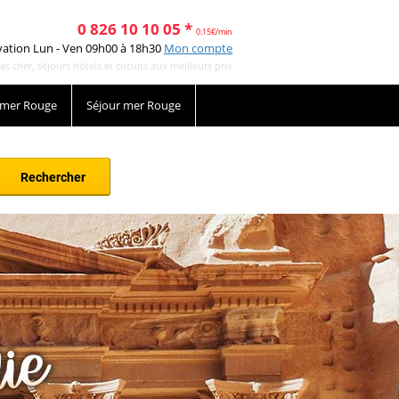
0 826 10 10 05 *
0.15€/min
vation Lun - Ven 09h00 à 18h30
Mon compte
cher, séjours hôtels et circuits aux meilleurs prix
 mer Rouge
Séjour mer Rouge