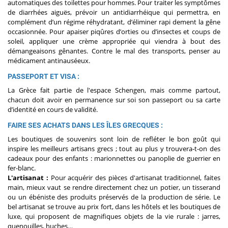
automatiques des toilettes pour hommes. Pour traiter les symptômes
de diarrhées aiguës, prévoir un antidiarrhéique qui permettra, en
complément d’un régime réhydratant, d’éliminer rapi dement la gêne
occasionnée. Pour apaiser piqûres d’orties ou d’insectes et coups de
soleil, appliquer une crème appropriée qui viendra à bout des
démangeaisons gênantes. Contre le mal des transports, penser au
médicament antinauséeux.
PASSEPORT ET VISA :
La Grèce fait partie de l'espace Schengen, mais comme partout,
chacun doit avoir en permanence sur soi son passeport ou sa carte
d’identité en cours de validité.
FAIRE SES ACHATS DANS LES ÎLES GRECQUES :
Les boutiques de souvenirs sont loin de refléter le bon goût qui
inspire les meilleurs artisans grecs ; tout au plus y trouvera-t-on des
cadeaux pour des enfants : marionnettes ou panoplie de guerrier en
fer-blanc.
L'artisanat :
Pour acquérir des pièces d'artisanat traditionnel, faites
main, mieux vaut se rendre directement chez un potier, un tisserand
ou un ébéniste des produits préservés de la production de série. Le
bel artisanat se trouve au prix fort, dans les hôtels et les boutiques de
luxe, qui proposent de magnifiques objets de la vie rurale : jarres,
quenouilles, huches…