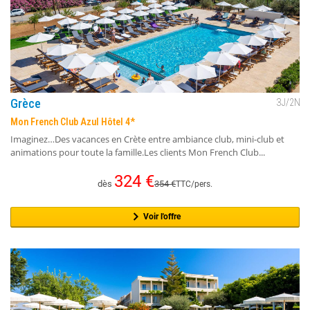
Grèce
3
J/
2
N
Mon French Club Azul Hôtel 4*
Imaginez…Des vacances en Crète entre ambiance club, mini-club et
animations pour toute la famille.Les clients Mon French Club...
324
€
dès
354
€
TTC/pers.
Voir l'offre