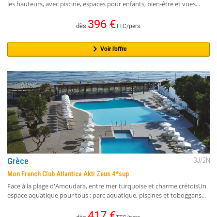
les hauteurs, avec piscine, espaces pour enfants, bien-être et vues...
396
€
dès
TTC/pers.
Voir l'offre
Grèce
3
J/
2
N
Mon French Club Atlantica Akti Zeus 4*sup
Face à la plage d'Amoudara, entre mer turquoise et charme crétoisUn
espace aquatique pour tous : parc aquatique, piscines et toboggans...
417
€