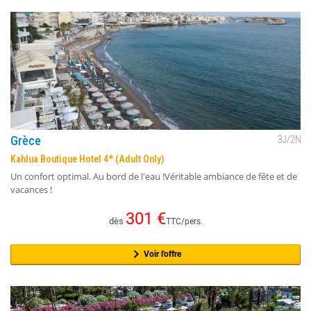
Grèce
3
J/
2
N
Kahlua Boutique Hotel 4* (Adult Only)
Un confort optimal. Au bord de l'eau !Véritable ambiance de fête et de
vacances !
301
€
dès
TTC/pers.
Voir l'offre