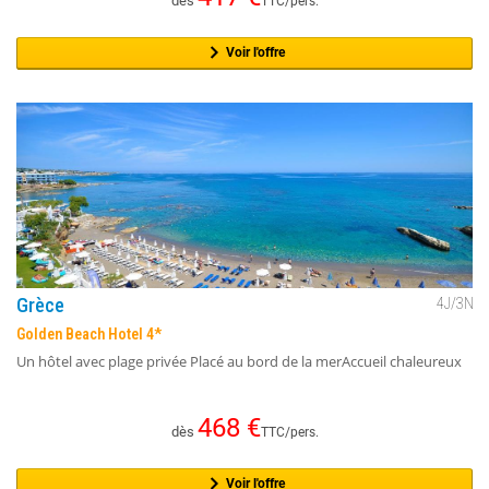
dès
TTC/pers.
Voir l'offre
Grèce
4
J/
3
N
Golden Beach Hotel 4*
Un hôtel avec plage privée Placé au bord de la merAccueil chaleureux
468
€
dès
TTC/pers.
Voir l'offre