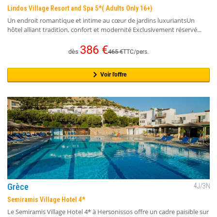
Lindos Village Resort and Spa 5*( Adults Only 16+)
Un endroit romantique et intime au cœur de jardins luxuriantsUn
hôtel alliant tradition, confort et modernité Exclusivement réservé...
386
€
dès
465
€
TTC/pers.
Voir l'offre
Grèce
4
J/
3
N
Semiramis Village Hotel 4*
Le Semiramis Village Hotel 4* à Hersonissos offre un cadre paisible sur