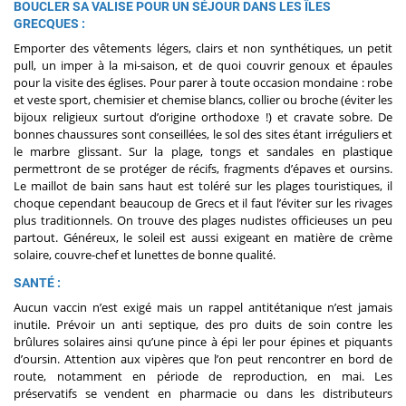
BOUCLER SA VALISE POUR UN SÉJOUR DANS LES ÎLES
GRECQUES :
Emporter des vêtements légers, clairs et non synthétiques, un petit
pull, un imper à la mi-saison, et de quoi couvrir genoux et épaules
pour la visite des églises. Pour parer à toute occasion mondaine : robe
et veste sport, chemisier et chemise blancs, collier ou broche (éviter les
bijoux religieux surtout d’origine orthodoxe !) et cravate sobre. De
bonnes chaussures sont conseillées, le sol des sites étant irréguliers et
le marbre glissant. Sur la plage, tongs et sandales en plastique
permettront de se protéger de récifs, fragments d’épaves et oursins.
Le maillot de bain sans haut est toléré sur les plages touristiques, il
choque cependant beaucoup de Grecs et il faut l’éviter sur les rivages
plus traditionnels. On trouve des plages nudistes officieuses un peu
partout. Généreux, le soleil est aussi exigeant en matière de crème
solaire, couvre-chef et lunettes de bonne qualité.
SANTÉ :
Aucun vaccin n’est exigé mais un rappel antitétanique n’est jamais
inutile. Prévoir un anti septique, des pro duits de soin contre les
brûlures solaires ainsi qu’une pince à épi ler pour épines et piquants
d’oursin. Attention aux vipères que l’on peut rencontrer en bord de
route, notamment en période de reproduction, en mai. Les
préservatifs se vendent en pharmacie ou dans les distributeurs