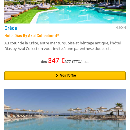
Grèce
4
J/
3
N
Hotel Dias By Azul Collection 4*
Au cœur de la Crète, entre mer turquoise et héritage antique, l'hôtel
Dias by Azul Collection vous invite à une parenthèse douce et...
347
€
dès
377
€
TTC/pers.
Voir l'offre