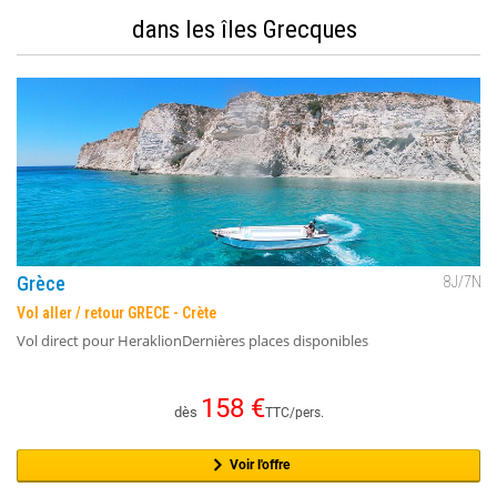
dans les îles Grecques
Grèce
8
J/
7
N
Vol aller / retour GRECE - Crète
Vol direct pour HeraklionDernières places disponibles
158
€
dès
TTC/pers.
Voir l'offre