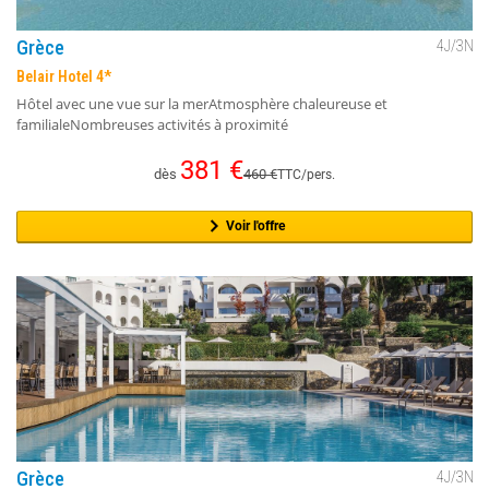
Grèce
4
J/
3
N
Belair Hotel 4*
Hôtel avec une vue sur la merAtmosphère chaleureuse et
familialeNombreuses activités à proximité
381
€
dès
460
€
TTC/pers.
Voir l'offre
Grèce
4
J/
3
N