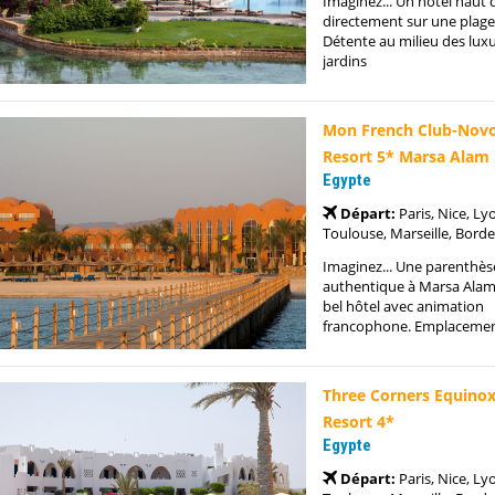
Imaginez... Un hôtel hau
directement sur une plage
Détente au milieu des luxu
jardins
Mon French Club-Novo
Resort 5* Marsa Alam
Egypte
Départ:
Paris, Nice, Ly
Toulouse, Marseille, Borde
Imaginez... Une parenthès
authentique à Marsa Alam
bel hôtel avec animation
francophone. Emplacement
Three Corners Equino
Resort 4*
Egypte
Départ:
Paris, Nice, Ly