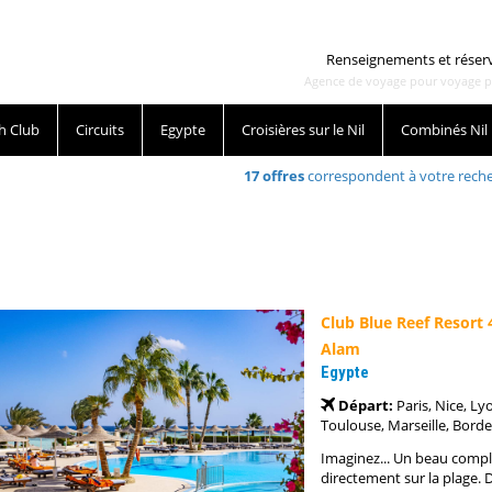
Renseignements et réser
Agence de voyage pour voyage pas 
h Club
Circuits
Egypte
Croisières sur le Nil
Combinés Nil
17
offres
correspondent à votre rech
Club Blue Reef Resort
Alam
Egypte
Départ:
Paris, Nice, Ly
Toulouse, Marseille, Borde
Imaginez... Un beau comple
directement sur la plage. 