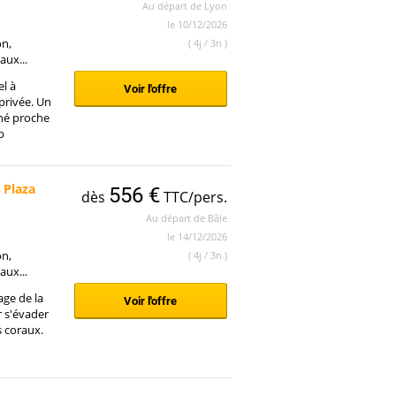
Au départ de Lyon
le 10/12/2026
on,
( 4j / 3n )
aux...
el à
Voir l'offre
privée. Un
né proche
b
 Plaza
556 €
dès
TTC/pers.
Au départ de Bâle
le 14/12/2026
on,
( 4j / 3n )
aux...
age de la
Voir l'offre
r s'évader
s coraux.