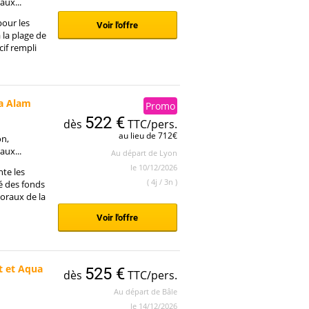
aux...
pour les
Voir l'offre
à la plage de
cif rempli
sa Alam
Promo
522 €
dès
TTC/pers.
au lieu de 712€
on,
aux...
Au départ de Lyon
le 10/12/2026
nte les
( 4j / 3n )
é des fonds
oraux de la
Voir l'offre
t et Aqua
525 €
dès
TTC/pers.
Au départ de Bâle
le 14/12/2026