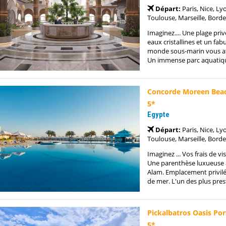
Départ:
Paris, Nice, Ly
Toulouse, Marseille, Borde
Imaginez.... Une plage pri
eaux cristallines et un fab
monde sous-marin vous a
Un immense parc aquatiqu
Concorde Moreen Beac
5*
Egypte
Départ:
Paris, Nice, Ly
Toulouse, Marseille, Borde
Imaginez ... Vos frais de vis
Une parenthèse luxueuse
Alam. Emplacement privilé
de mer. L'un des plus prest
Pickalbatros Oasis Por
5*