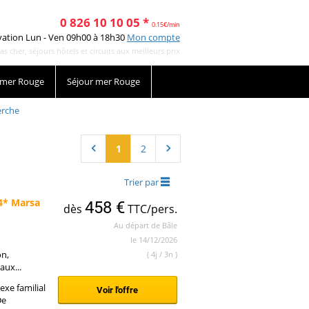
0 826 10 10 05 *
0.15€/min
vation Lun - Ven 09h00 à 18h30
Mon compte
cher, séjours hôtels et circuits aux meilleurs prix
 mer Rouge
Séjour mer Rouge
erche
1
2
Trier par
 4* Marsa
458 €
dès
TTC/pers.
Au départ de Bâle
le 14/12/2026
on,
( 4j / 3n )
aux...
xe familial
Voir l'offre
De