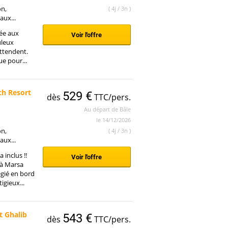
on,
( 4j / 3n )
aux...
vée aux
Voir l'offre
uleux
ttendent.
e pour...
h Resort
529 €
dès
TTC/pers.
Au départ de Bâle
le 14/12/2026
on,
( 4j / 3n )
aux...
a inclus !!
Voir l'offre
 à Marsa
gié en bord
igieux...
t Ghalib
543 €
dès
TTC/pers.