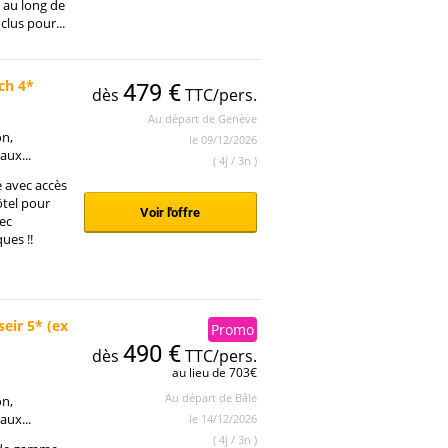
 au long de
nclus pour...
ch 4*
479 €
dès
TTC/pers.
Au départ de Genève
on,
le 09/12/2026
aux...
( 4j / 3n )
e avec accès
ôtel pour
Voir l'offre
ec
ues !!
seir 5* (ex
Promo
490 €
dès
TTC/pers.
au lieu de 703€
Au départ de Bâle
on,
aux...
le 14/12/2026
( 4j / 3n )