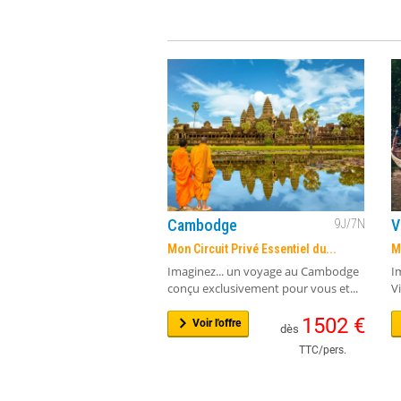
Cambodge
V
9
J/
7
N
Mon Circuit Privé Essentiel du...
M
Imaginez... un voyage au Cambodge
I
conçu exclusivement pour vous et...
V
1502
€
Voir l'offre
dès
TTC/pers.