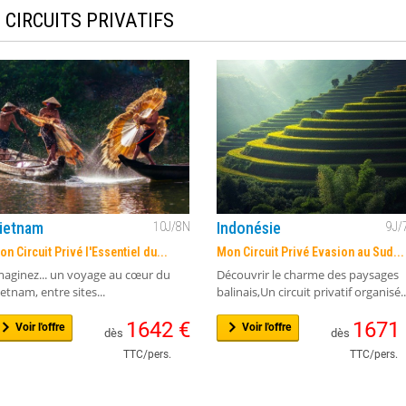
CIRCUITS PRIVATIFS
ietnam
Indonésie
10
J/
8
N
9
J/
on Circuit Privé l'Essentiel du...
Mon Circuit Privé Evasion au Sud...
maginez... un voyage au cœur du
Découvrir le charme des paysages
ietnam, entre sites...
balinais,Un circuit privatif organisé..
1642
€
1671
Voir l'offre
Voir l'offre
dès
dès
TTC/pers.
TTC/pers.