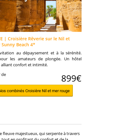
 | Croisière Rêverie sur le Nil et
r Sunny Beach 4*
vitation au dépaysement et à la sérénité.
pour les amateurs de plongée. Un hôtel
 alliant confort et intimité.
r de
899€
Nos combinés Croisière Nil et mer rouge
Ce fleuve majestueux, qui serpente à travers
e, tout en profitant du confort et de la