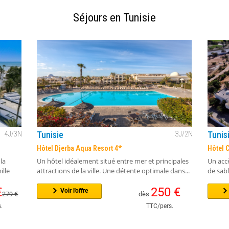
Séjours en Tunisie
Tunisie
Tunis
4
J/
3
N
3
J/
2
N
Hôtel Djerba Aqua Resort 4*
Hôtel 
la
Un hôtel idéalement situé entre mer et principales
Un accè
ille
attractions de la ville. Une détente optimale dans...
de sabl
€
250
€
Voir l'offre
279
€
dès
.
TTC/pers.