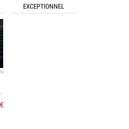
EXCEPTIONNEL
7
N
.
€