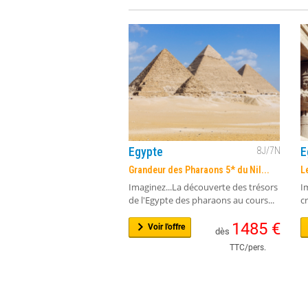
Egypte
E
8
J/
7
N
Grandeur des Pharaons 5* du Nil...
Le
Imaginez...La découverte des trésors
I
de l'Egypte des pharaons au cours...
cr
1485
€
Voir l'offre
dès
TTC/pers.