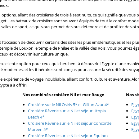
ueux.
'options, allant des croisières de trois à sept nuits, ce qui signifie que vous
et. Les bateaux de croisière sont souvent équipés de tout le confort moder
 salles de sport, ce qui vous permet de vous détendre et de profiter de vot
ez l'occasion de découvrir certains des sites les plus emblématiques et les p
temple de Louxor, le temple de Philae et la vallée des Rois. Vous pourrez ég
ocaux et découvrir leur culture unique.
 excellente option pour ceux qui cherchent à découvrir l'Egypte d'une maniè
té modernes, et les itinéraires sont conçus pour assurer la sécurité des vo
une expérience de voyage inoubliable, alliant confort, culture et aventure. A
ypte a à offrir?
Nos combinés croisière Nil et mer Rouge
Nos sé
Croisière sur le Nil Osiris 5* et Giftun Azur 4*
Egy
Croisière Rêverie sur le Nil et séjour Utopia
Egy
Beach 4*
Egyp
Croisière Rêverie sur le Nil et séjour Concorde
Egy
Moreen 5*
Egy
Croisière Rêverie sur le Nil et séjour Equinox