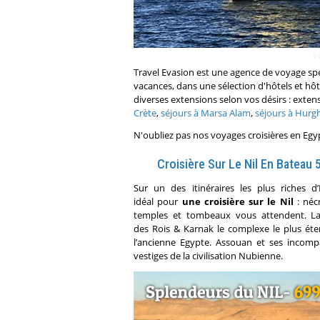
V
Travel Evasion est une agence de voyage spé
vacances, dans une sélection d'hôtels et hô
diverses extensions selon vos désirs : ext
Crète
,
séjours à Marsa Alam
,
séjours à Hurg
N'oubliez pas nos voyages croisières en Egy
Croisière Sur Le Nil En Bateau 
Sur un des itinéraires les plus riches d’
idéal pour
une croisière sur le Nil
: néc
temples et tombeaux vous attendent. La
des Rois & Karnak le complexe le plus ét
l’ancienne Egypte. Assouan et ses incomp
vestiges de la civilisation Nubienne.