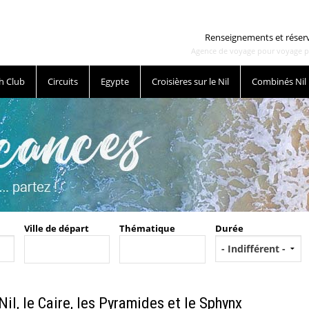
Renseignements et réser
Agence de voyage pour voyage pas 
h Club
Circuits
Egypte
Croisières sur le Nil
Combinés Nil
Ville de départ
Thématique
Durée
 Nil, le Caire, les Pyramides et le Sphynx