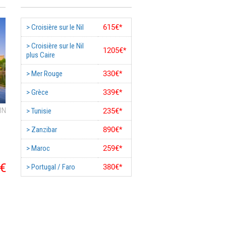
> Croisière sur le Nil
615€*
> Croisière sur le Nil
1205€*
plus Caire
> Mer Rouge
330€*
> Grèce
339€*
8
N
> Tunisie
235€*
> Zanzibar
890€*
> Maroc
259€*
€
> Portugal / Faro
380€*