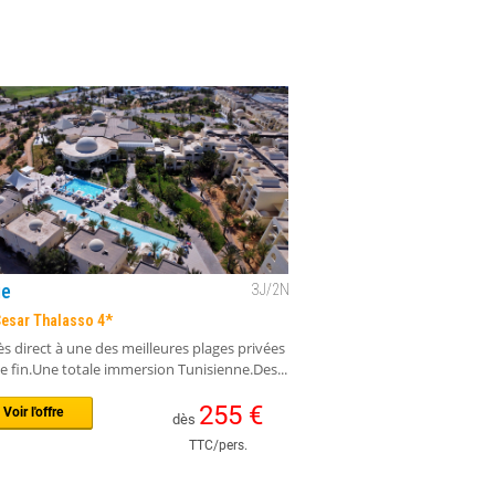
ie
3
J/
2
N
Cesar Thalasso 4*
s direct à une des meilleures plages privées
e fin.Une totale immersion Tunisienne.Des...
255
€
Voir l'offre
dès
TTC/pers.