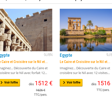
gypte
Egypte
9
J/
8
N
9
J/
 Caire et Croisière sur le Nil et...
Le Caire et Croisière sur le Nil et...
maginez... Découverte du Caire et
Imaginez... Découverte du Caire et
oisière sur le Nil avec forfait 12...
croisière sur le Nil avec 12 visites...
1512
€
1516
Voir l'offre
Voir l'offre
dès
dès
1626
€
TTC/pers.
TTC/pers.