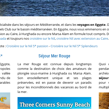
OYAGE PAS CHER, SEJOURS HOTELS, CIRCUITS ET CROISIERE SUR LE NIL en EGYP
cialisée dans les séjours en Méditerranée, et dans les
voyages en Egypte
. 
tels Club sur le bassin méditerranéen. En Egypte, nous vous emmenons en cro
ension au Caire, à Hurghada ou encore Marsa Alam en formule tout compris.
hada
et toujours nos
croisière sur le Nil
,
croisière Nil avec extension au Caire
.
pte :
Croisière sur le Nil 5* passion
-
Croisière sur le Nil 5* Splendeurs
5*
Séjour Mer Rouge
Egypte,
La mer Rouge est connue depuis longtemps
Quoi 
ropoles
comme la destination de choix des amateurs de
pendan
 vallée
plongée sous-marine à Hurghada ou Marsa Alam.
archéo
endu de
Son ensoleillement unique et ses plages
séjou
arables
préservées, est en passe de devenir un paradis
pour 
pour les inconditionnels des vacances au bord de
multipl
la mer.