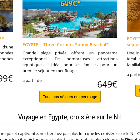
5*
EGYPTE
EGYPTE | Three Corners Sunny Beach 4*
séjou
g d'une
ionnées
Grande plage privée offrant un panorama
Une in
ophones
exceptionnel. De nombreuses attractions
Idéal 
aquatiques !! Idéal pour les familles pour un
familial
premier séjour en mer Rouge.
à parti
99€
à partir de
649€
Tous nos séjours en mer rouge
Voyage en Egypte, croisière sur le Nil
ique et captivante, ne cherchez pas plus loin que les croisières sur le Nil. 
plorer les sites historiques les plus fascinants et les plus célèbres de l'Egypt