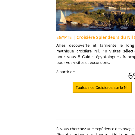
EGYPTE | Croisière Splendeurs du Nil 
Alliez découverte et farniente le lon
mythique croisière Nil. 10 visites sélect
pour vous !! Guides égyptologues franc
pour vos visites et excursions.
à partir de
6
Toutes nos Croisières sur le Nil
Si vous cherchez une expérience de voyage un
l'Egypte ancienne, est l'endroit idéal pour ex