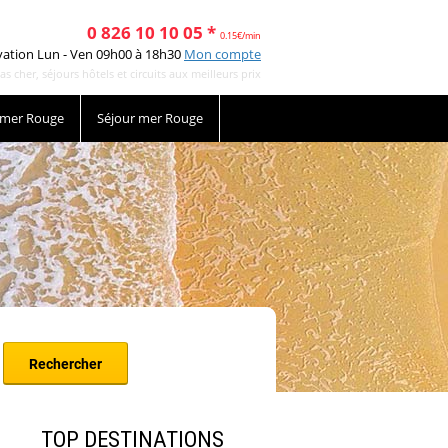
0 826 10 10 05 *
0.15€/min
vation Lun - Ven 09h00 à 18h30
Mon compte
cher, séjours hôtels et circuits aux meilleurs prix
 mer Rouge
Séjour mer Rouge
TOP DESTINATIONS