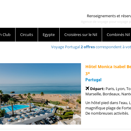
Renseignements et réser
Agence de voyage pour voyage pas 
h Club
Circuits
Egypte
Croisières sur le Nil
Combinés Nil
Voyage Portugal
2
offres
correspondent à vot
Hôtel Monica Isabel B
3*
Portugal
Départ:
Paris, Lyon, T
Marseille, Bordeaux, Nantes
Un hôtel pied dans l'eau, 
magnifique plage de Forte
De nombreuses activités.