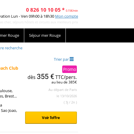
0 826 10 10 05 *
0.15€/min
vation Lun - Ven 09h00 à 18h30
Mon compte
cher, séjours hôtels et circuits aux meilleurs prix
 mer Rouge
Séjour mer Rouge
re recherche
Trier par
each Club
Promo
355 €
dès
TTC/pers.
au lieu de 385€
Au départ de Paris
oulouse,
, Brest...
le 13/10/2026
( 3j / 2n )
La
 Sao Joao,
Voir l'offre