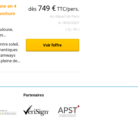
nne en 4
749 €
dès
TTC/pers.
 voiture
Au départ de Paris
le 18/02/2027
oulouse,
( 5j / 4n )
s...
tre soleil,
Voir l'offre
thentiques
 tramways
pleine de...
Partenaires