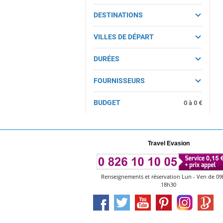
DESTINATIONS
VILLES DE DÉPART
DURÉES
FOURNISSEURS
BUDGET
0
à
0
€
Travel Evasion
Renseignements et réservation Lun - Ven de 09
18h30