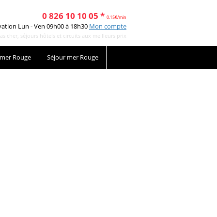
0 826 10 10 05 *
0.15€/min
vation Lun - Ven 09h00 à 18h30
Mon compte
cher, séjours hôtels et circuits aux meilleurs prix
 mer Rouge
Séjour mer Rouge
re recherche
modifiant et en affinant vos
ur ci-contre