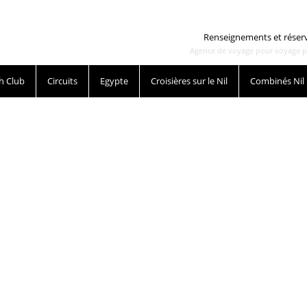
Renseignements et réser
Agence de voyage pour voyage pas 
h Club
Circuits
Egypte
Croisières sur le Nil
Combinés Nil
Aucune offre ne correspond à vot
Nous vous invitons à renouveler votre recherche en 
critères de sélection à l'aide du mote