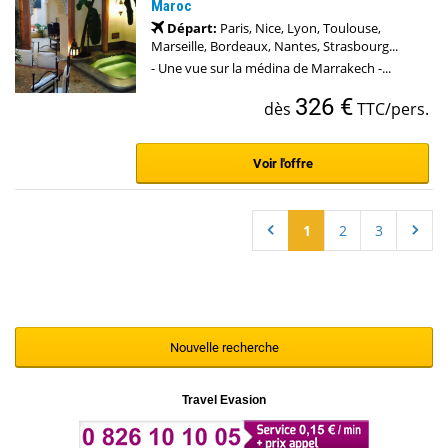
Maroc
Départ:
Paris, Nice, Lyon, Toulouse,
Marseille, Bordeaux, Nantes, Strasbourg...
- Une vue sur la médina de Marrakech -...
326 €
dès
TTC/pers.
Voir l'offre
1
2
3
Nouvelle recherche
Travel Evasion