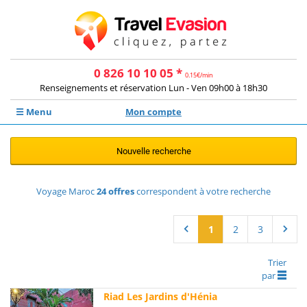
0 826 10 10 05 *
0.15€/min
Renseignements et réservation Lun - Ven 09h00 à 18h30
☰ Menu
Mon compte
Nouvelle recherche
Voyage Maroc
24
offres
correspondent à votre recherche
1
2
3
Trier
par
Riad Les Jardins d'Hénia