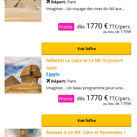
Départ:
Paris
Imaginez... Un voyage des rives du Nil aux...
1770 €
dès
TTC/pers.
Promo
au lieu de 1795€
Voir l'offre
Néfertiti Le Caire et Le Nil 10 jours/9
nuits
Egypte
Départ:
Paris
Imaginez… Un beau programme pour une...
1770 €
dès
TTC/pers.
Promo
au lieu de 1795€
Voir l'offre
Ramses II-Le Nil, Caire et Pyramides +