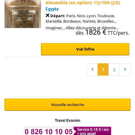
Alexandrie (en option) 11J/10N (J/D)
Egypte
Départ:
Paris, Nice, Lyon, Toulouse,
Marseille, Bordeaux, Nantes, Bruxelles...
Imaginez… Alliez découverte et détente...
1826 €
dès
TTC/pers.
Voir l'offre
1
2
Nouvelle recherche
Travel Evasion