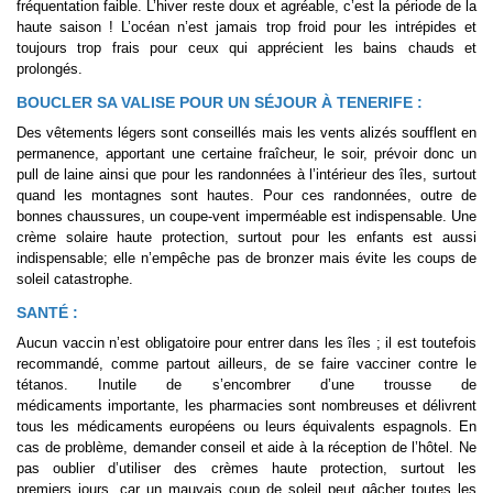
fréquentation faible. L’hiver reste doux et agréable, c’est la période de la
haute saison ! L’océan n’est jamais trop froid pour les intrépides et
toujours trop frais pour ceux qui apprécient les bains chauds et
prolongés.
BOUCLER SA VALISE POUR UN SÉJOUR À TENERIFE :
Des vêtements légers sont conseillés mais les vents alizés soufflent en
permanence, apportant une certaine fraîcheur, le soir, prévoir donc un
pull de laine ainsi que pour les randonnées à l’intérieur des îles, surtout
quand les montagnes sont hautes. Pour ces randonnées, outre de
bonnes chaussures, un coupe-vent imperméable est indispensable. Une
crème solaire haute protection, surtout pour les enfants est aussi
indispensable; elle n’empêche pas de bronzer mais évite les coups de
soleil catastrophe.
SANTÉ :
Aucun vaccin n’est obligatoire pour entrer dans les îles ; il est toutefois
recommandé, comme partout ailleurs, de se faire vacciner contre le
tétanos. Inutile de s’encombrer d’une trousse de
médicaments importante, les pharmacies sont nombreuses et délivrent
tous les médicaments européens ou leurs équivalents espagnols. En
cas de problème, demander conseil et aide à la réception de l’hôtel. Ne
pas oublier d’utiliser des crèmes haute protection, surtout les
premiers jours, car un mauvais coup de soleil peut gâcher toutes les