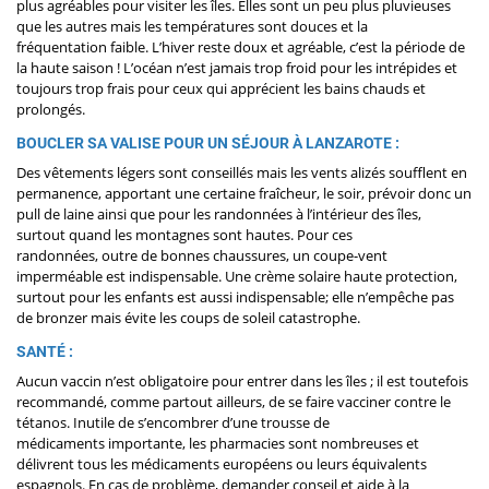
plus agréables pour visiter les îles. Elles sont un peu plus pluvieuses
que les autres mais les températures sont douces et la
fréquentation faible. L’hiver reste doux et agréable, c’est la période de
la haute saison ! L’océan n’est jamais trop froid pour les intrépides et
toujours trop frais pour ceux qui apprécient les bains chauds et
prolongés.
BOUCLER SA VALISE POUR UN SÉJOUR À LANZAROTE :
Des vêtements légers sont conseillés mais les vents alizés soufflent en
permanence, apportant une certaine fraîcheur, le soir, prévoir donc un
pull de laine ainsi que pour les randonnées à l’intérieur des îles,
surtout quand les montagnes sont hautes. Pour ces
randonnées, outre de bonnes chaussures, un coupe-vent
imperméable est indispensable. Une crème solaire haute protection,
surtout pour les enfants est aussi indispensable; elle n’empêche pas
de bronzer mais évite les coups de soleil catastrophe.
SANTÉ :
Aucun vaccin n’est obligatoire pour entrer dans les îles ; il est toutefois
recommandé, comme partout ailleurs, de se faire vacciner contre le
tétanos. Inutile de s’encombrer d’une trousse de
médicaments importante, les pharmacies sont nombreuses et
délivrent tous les médicaments européens ou leurs équivalents
espagnols. En cas de problème, demander conseil et aide à la