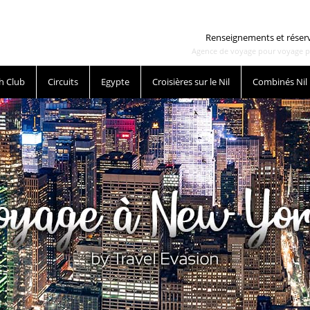
Renseignements et réser
Agence de voyage pour voyage pas 
h Club
Circuits
Egypte
Croisières sur le Nil
Combinés Nil
her