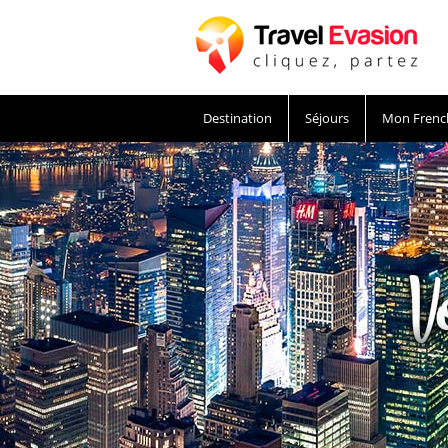
Destination
Séjours
Mon Frenc
Voyage Etats-Unis, séjours à New York pas c