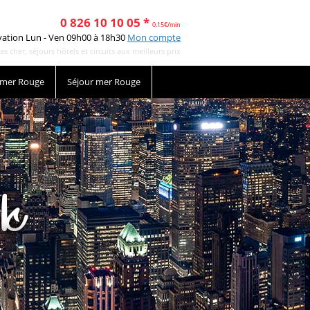
0 826 10 10 05 *
0.15€/min
vation Lun - Ven 09h00 à 18h30
Mon compte
cher, séjours hôtels et circuits aux meilleurs prix
 mer Rouge
Séjour mer Rouge