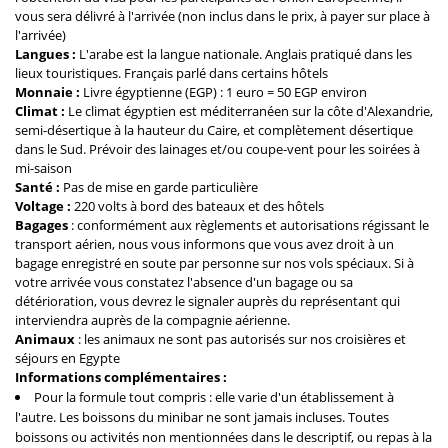
vous sera délivré à l'arrivée (non inclus dans le prix, à payer sur place à
l'arrivée)
Langues :
L'arabe est la langue nationale. Anglais pratiqué dans les
lieux touristiques. Français parlé dans certains hôtels
Monnaie :
Livre égyptienne (EGP) : 1 euro = 50 EGP environ
Climat :
Le climat égyptien est méditerranéen sur la côte d'Alexandrie,
semi-désertique à la hauteur du Caire, et complètement désertique
dans le Sud. Prévoir des lainages et/ou coupe-vent pour les soirées à
mi-saison
Santé :
Pas de mise en garde particulière
Voltage :
220 volts à bord des bateaux et des hôtels
Bagages
: conformément aux règlements et autorisations régissant le
transport aérien, nous vous informons que vous avez droit à un
bagage enregistré en soute par personne sur nos vols spéciaux. Si à
votre arrivée vous constatez l'absence d'un bagage ou sa
détérioration, vous devrez le signaler auprès du représentant qui
interviendra auprès de la compagnie aérienne.
Animaux
: les animaux ne sont pas autorisés sur nos croisières et
séjours en Egypte
Informations complémentaires :
Pour la formule tout compris : elle varie d'un établissement à
l'autre. Les boissons du minibar ne sont jamais incluses. Toutes
boissons ou activités non mentionnées dans le descriptif, ou repas à la