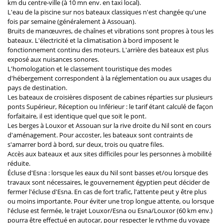
km du centre-ville (à 10 mn env. en taxi local).
L'eau de la piscine sur nos bateaux classiques n'est changée qu'une
fois par semaine (généralement à Assouan).
Bruits de manœuvres, de chaînes et vibrations sont propres à tous les
bateaux. L'électricité et la climatisation à bord imposent le
fonctionnement continu des moteurs. L'arrière des bateaux est plus
exposé aux nuisances sonores.
L'homologation et le classement touristique des modes
d'hébergement correspondent à la réglementation ou aux usages du
pays de destination.
Les bateaux de croisières disposent de cabines réparties sur plusieurs
ponts Supérieur, Réception ou Inférieur : le tarif étant calculé de façon
forfaitaire, il est identique quel que soit le pont.
Les berges à Louxor et Assouan sur la rive droite du Nil sont en cours
d'aménagement. Pour accoster, les bateaux sont contraints de
s'amarrer bord à bord, sur deux, trois ou quatre files.
Accès aux bateaux et aux sites difficiles pour les personnes à mobilité
réduite.
Écluse d'Esna : lorsque les eaux du Nil sont basses et/ou lorsque des
travaux sont nécessaires, le gouvernement égyptien peut décider de
fermer l'écluse d'Esna. En cas de fort trafic, l'attente peut y être plus
ou moins importante. Pour éviter une trop longue attente, ou lorsque
l'écluse est fermée, le trajet Louxor/Esna ou Esna/Louxor (60 km env.)
pourra être effectué en autocar, pour respecter le rythme du voyage