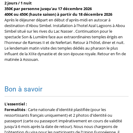
2 jours / 1 nuit
350€ par personne jusqu'au 17 décembre 2026
400€ ou 450€ (haute saison) à partir du 18 décembre 2026
Après le déjeuner départ en début d'après-midi en autocar à
destination d'Abou Simbel. Installation à l'hotel Azal Lagoons à Abou
Simbel situé sur les rives du Lac Nasser . Continuation pour le
spectacle Son & Lumière face aux extraordinaires temples érigés en
l'honneur de Ramses II et de Nefertari. Retour à l'hôtel, diner et nuit.
Le lendemain matin visite des temples dédiés au pharaon le plus
influant de la XIXe dynastie et de son épouse royale. Retour en fin de
matinée à Assouan.
Bon à savoir
L'essentiel :
Formalités
: Carte nationale d'identité plastifiée (pour les
ressortissants français uniquement) et 2 photos d'identité ou
passeport (carte ou passeport impérativement en cours de validité
jusqu'à 6 mois après la date de retour). Nous nous chargeons de
l'obtention du visa pour les participants de l'Union Européenne, il