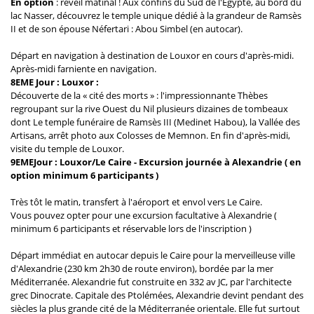
En option
: réveil matinal ! Aux confins du Sud de l'Egypte, au bord du
lac Nasser, découvrez le temple unique dédié à la grandeur de Ramsès
II et de son épouse Néfertari : Abou Simbel (en autocar).
Départ en navigation à destination de Louxor en cours d'après-midi.
Après-midi farniente en navigation.
8EME Jour : Louxor :
Découverte de la « cité des morts » : l'impressionnante Thèbes
regroupant sur la rive Ouest du Nil plusieurs dizaines de tombeaux
dont Le temple funéraire de Ramsès III (Medinet Habou), la Vallée des
Artisans, arrêt photo aux Colosses de Memnon. En fin d'après-midi,
visite du temple de Louxor.
9EMEJour : Louxor/Le Caire - Excursion journée à Alexandrie ( en
option minimum 6 participants )
Très tôt le matin, transfert à l'aéroport et envol vers Le Caire.
Vous pouvez opter pour une excursion facultative à Alexandrie (
minimum 6 participants et réservable lors de l'inscription )
Départ immédiat en autocar depuis le Caire pour la merveilleuse ville
d'Alexandrie (230 km 2h30 de route environ), bordée par la mer
Méditerranée. Alexandrie fut construite en 332 av JC, par l'architecte
grec Dinocrate. Capitale des Ptolémées, Alexandrie devint pendant des
siècles la plus grande cité de la Méditerranée orientale. Elle fut surtout