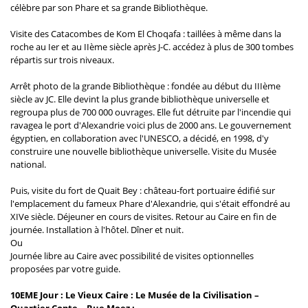
célèbre par son Phare et sa grande Bibliothèque.
Visite des Catacombes de Kom El Choqafa : taillées à même dans la
roche au Ier et au IIème siècle après J-C. accédez à plus de 300 tombes
répartis sur trois niveaux.
Arrêt photo de la grande Bibliothèque : fondée au début du IIIème
siècle av JC. Elle devint la plus grande bibliothèque universelle et
regroupa plus de 700 000 ouvrages. Elle fut détruite par l'incendie qui
ravagea le port d'Alexandrie voici plus de 2000 ans. Le gouvernement
égyptien, en collaboration avec l'UNESCO, a décidé, en 1998, d'y
construire une nouvelle bibliothèque universelle. Visite du Musée
national.
Puis, visite du fort de Quait Bey : château-fort portuaire édifié sur
l'emplacement du fameux Phare d'Alexandrie, qui s'était effondré au
XIVe siècle. Déjeuner en cours de visites. Retour au Caire en fin de
journée. Installation à l'hôtel. Dîner et nuit.
Ou
Journée libre au Caire avec possibilité de visites optionnelles
proposées par votre guide.
10EME Jour : Le Vieux Caire : Le Musée de la Civilisation –
Quartier Copte – Rue Moez :