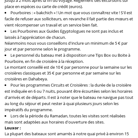
jusqu'à 2 mois après la fin du voyage. Règlement des excursions sur
place en espèces ou carte de crédit (euros).
Pourboires : « bakchich » ! Un mot que vous connaîtrez vite ! S'il est
facile de refuser aux solliciteurs, en revanche il fait partie des mœurs et
vient récompenser un travail et un service bien fait.
Les Pourboires aux Guides Egyptologues ne sont pas inclus et
laissés à l'appréciation de chacun.
Néanmoins nous vous conseillons d'inclure un minimum de 5 € par
jour et par personne selon le programme.
Le personnel du bateau met à disposition une Tips Box ou Boite à
Pourboire, en fin de croisière à la réception.
Le montant conseillé est de 10 € par personne pour la semaine sur les
croisières classiques et 35 € par personne et par semaine sur les
croisières en Dahabeya.
Pour les programmes Circuits et Croisières : la durée de la croisière
est indiquée en 6 ou 7 nuits, pouvant être écourtées selon les horaires
d'arrivés et de départs. Il est à noter que le bateau ne navigue pas tout
au long du séjour et peut rester à quai plusieurs jours selon les
impératifs du programme.
Lors de la période du Ramadan, toutes les visites sont réalisées
mais sont adaptées aux horaires d'ouverture des sites.
Louxor :
La plupart des bateaux sont amarrés à notre quai privé à environ 15