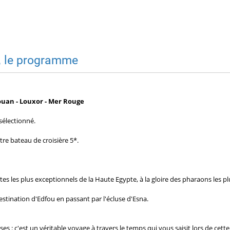
, le programme
ouan - Louxor - Mer Rouge
sélectionné.
otre bateau de croisière 5*.
sites les plus exceptionnels de la Haute Egypte, à la gloire des pharaons les 
stination d'Edfou en passant par l'écluse d'Esna.
ses : c'est un véritable voyage à travers le temps qui vous saisit lors de cett