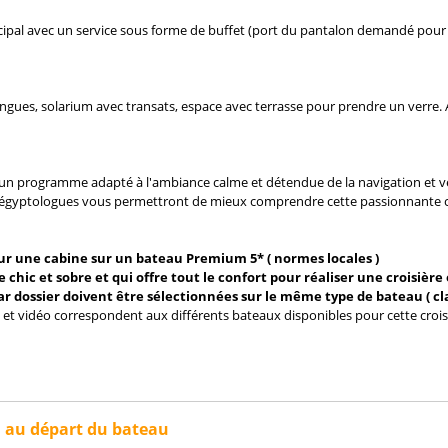
ipal avec un service sous forme de buffet (port du pantalon demandé pour l
ngues, solarium avec transats, espace avec terrasse pour prendre un verre. A 
 programme adapté à l'ambiance calme et détendue de la navigation et veil
 égyptologues vous permettront de mieux comprendre cette passionnante civ
r une cabine sur un bateau Premium 5* ( normes locales )
hic et sobre et qui offre tout le confort pour réaliser une croisière
par dossier doivent être sélectionnées sur le même type de bateau ( c
 et vidéo correspondent aux différents bateaux disponibles pour cette crois
n au départ du bateau