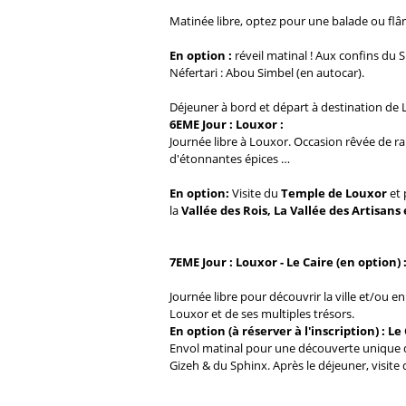
Matinée libre, optez pour une balade ou flâ
En option :
réveil matinal ! Aux confins du
Néfertari : Abou Simbel (en autocar).
Déjeuner à bord et départ à destination de 
6EME Jour : Louxor :
Journée libre à Louxor. Occasion rêvée de r
d'étonnantes épices …
En option:
Visite du
Temple de Louxor
et 
la
Vallée des Rois, La Vallée des Artisan
7EME Jour : Louxor - Le Caire (en option) 
Journée libre pour découvrir la ville et/ou
Louxor et de ses multiples trésors.
En option (à réserver à l'inscription) : Le
Envol matinal pour une découverte unique des 
Gizeh & du Sphinx. Après le déjeuner, visit