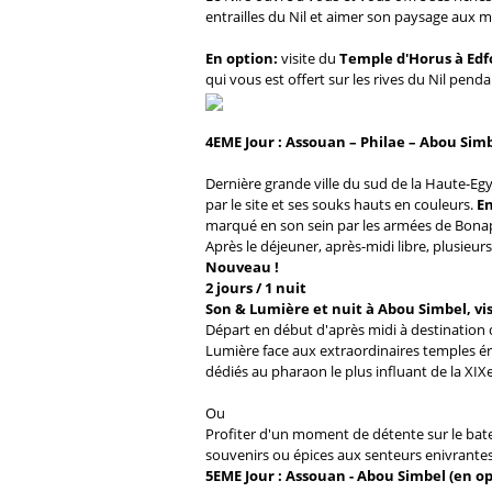
entrailles du Nil et aimer son paysage aux mu
En option:
visite du
Temple d'Horus à Edf
qui vous est offert sur les rives du Nil pend
4EME Jour : Assouan – Philae – Abou Simb
Dernière grande ville du sud de la Haute-Eg
par le site et ses souks hauts en couleurs.
En
marqué en son sein par les armées de Bona
Après le déjeuner, après-midi libre, plusieurs 
Nouveau !
2 jours / 1 nuit
Son & Lumière et nuit à Abou Simbel, vis
Départ en début d'après midi à destination d
Lumière face aux extraordinaires temples éri
dédiés au pharaon le plus influant de la XI
Ou
Profiter d'un moment de détente sur le bat
souvenirs ou épices aux senteurs enivrantes. 
5EME Jour : Assouan - Abou Simbel (en op