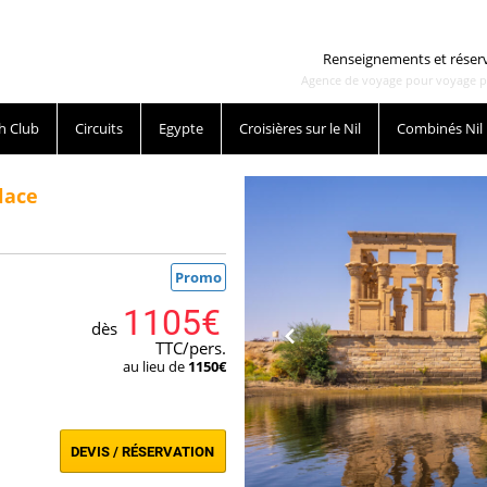
Renseignements et réser
Agence de voyage pour voyage pas 
h Club
Circuits
Egypte
Croisières sur le Nil
Combinés Nil
lace
Promo
1105€
dès
TTC/pers.
au lieu de
1150€
DEVIS / RÉSERVATION