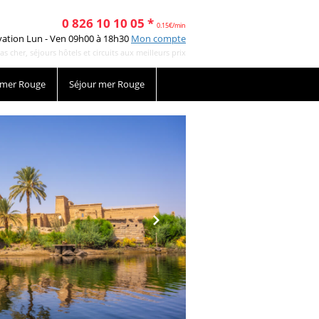
0 826 10 10 05 *
0.15€/min
vation Lun - Ven 09h00 à 18h30
Mon compte
cher, séjours hôtels et circuits aux meilleurs prix
 mer Rouge
Séjour mer Rouge