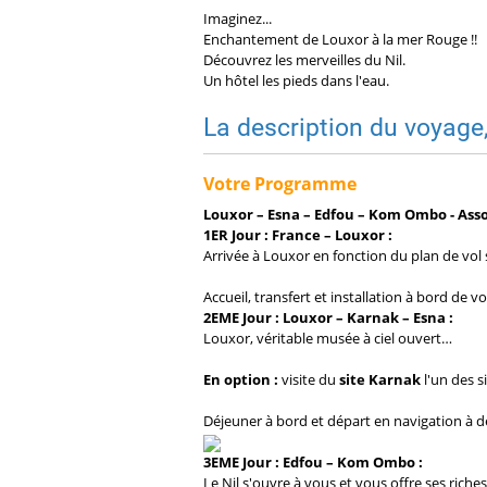
Imaginez...
Enchantement de Louxor à la mer Rouge !!
Découvrez les merveilles du Nil.
Un hôtel les pieds dans l'eau.
La description du voyage
Votre Programme
Louxor – Esna – Edfou – Kom Ombo - Ass
1ER Jour : France – Louxor :
Arrivée à Louxor en fonction du plan de vol 
Accueil, transfert et installation à bord de v
2EME Jour : Louxor – Karnak – Esna :
Louxor, véritable musée à ciel ouvert…
En option :
visite du
site Karnak
l'un des 
Déjeuner à bord et départ en navigation à de
3EME Jour : Edfou – Kom Ombo :
Le Nil s'ouvre à vous et vous offre ses riches