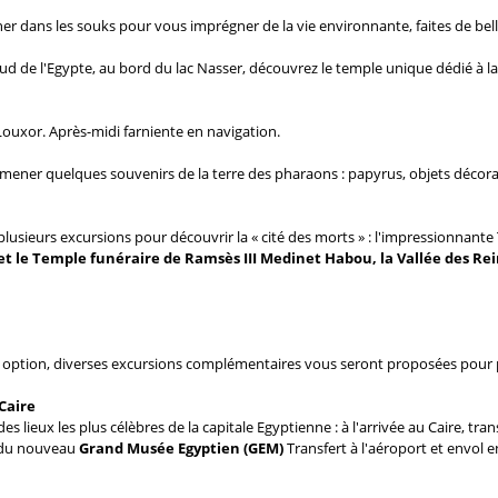
ner dans les souks pour vous imprégner de la vie environnante, faites de bel
 Sud de l'Egypte, au bord du lac Nasser, découvrez le temple unique dédié à 
Louxor. Après-midi farniente en navigation.
amener quelques souvenirs de la terre des pharaons : papyrus, objets décorat
plusieurs excursions pour découvrir la « cité des morts » : l'impressionnante
s et le Temple funéraire de Ramsès III Medinet Habou, la Vallée des R
:
 en option, diverses excursions complémentaires vous seront proposées pour 
 Caire
lieux les plus célèbres de la capitale Egyptienne : à l'arrivée au Caire, tran
e du nouveau
Grand Musée Egyptien (GEM)
Transfert à l'aéroport et envol 