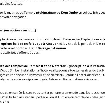
ltiples facettes.
ou
le matin et du
Temple ptolémaïque de Kom Ombo
en soirée. Entre ce
ant votre navigation.
el (en option avec nuit) :
ypte, Assouan se trouve aux portes du désert. Entre les îles Eléphantines et
 option:
balade en felouque à Assouan
et la visite de la perle du Nil, le
Te
parte, arrêt photo au
Haut Barrage d'Assouan.
possibilités s'offrent à vous :
ite des temples de Ramses II et de Nefertari , (inscription à la rése
'Abou Simbel. Installation à l'hotel Azal Lagoons situé sur les rives du Lac 
gés en l'honneur de Ramses II et de Nefertari. Retour à l'hôtel, diner et nui
Xe dynastie et de son épouse royale. Retour en fin de matinée à Assouan.
eau et, en soirée, laissez-vous tenter par une promenade dans les rues sin
Possibilité d'assister au Spectacle Son et Lumière du temple de Philae (en opt
tion) :