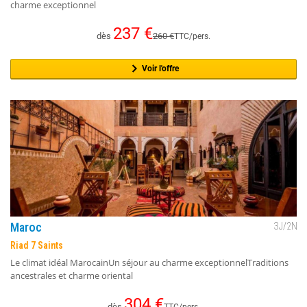
charme exceptionnel
237
€
dès
260
€
TTC/pers.
Voir l'offre
Maroc
3
J/
2
N
Riad 7 Saints
Le climat idéal MarocainUn séjour au charme exceptionnelTraditions
ancestrales et charme oriental
304
€
dès