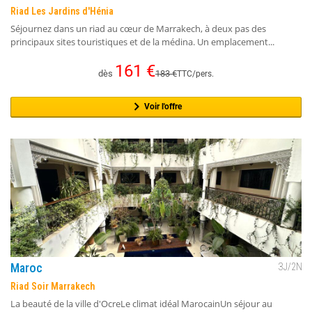
Riad Les Jardins d'Hénia
Séjournez dans un riad au cœur de Marrakech, à deux pas des
principaux sites touristiques et de la médina. Un emplacement...
161
€
dès
183
€
TTC/pers.
Voir l'offre
Maroc
3
J/
2
N
Riad Soir Marrakech
La beauté de la ville d'OcreLe climat idéal MarocainUn séjour au