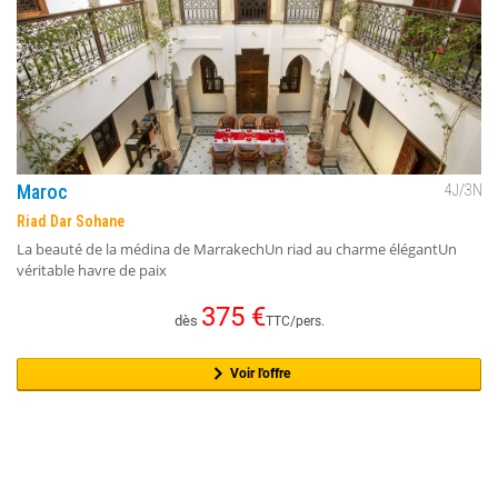
Maroc
4
J/
3
N
Riad Dar Sohane
La beauté de la médina de MarrakechUn riad au charme élégantUn
véritable havre de paix
375
€
dès
TTC/pers.
Voir l'offre