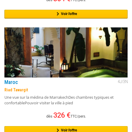
TTC/pers.
Voir l'offre
Maroc
4
J/
3
N
Riad Tawargit
Une vue sur la médina de MarrakechDes chambres typiques et
confortablePouvoir visiter la ville à pied
326
€
dès
TTC/pers.
Voir l'offre