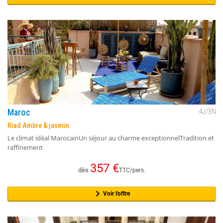
Maroc
4
J/
3
N
Riad Ambre & jasmin
Le climat idéal MarocainUn séjour au charme exceptionnelTradition et
raffinement
357
€
dès
TTC/pers.
Voir l'offre