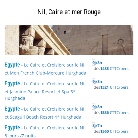
Nil, Caire et mer Rouge
9
j/
8
n
Egypte
-
Le Caire et Croisière sur le Nil
dès
1483
€
TTC/pers.
et Mon French Club-Mercure Hurghada
9
j/
8
n
Egypte
-
Le Caire et Croisière sur le Nil
dès
1521
€
TTC/pers.
et Jasmine Palace Resort et Spa 5*
Hurghada
9
j/
8
n
Egypte
-
Le Caire et Croisière sur le Nil
dès
1536
€
TTC/pers.
et Seagull Beach Resort 4* Hurghada
8
j/
7
n
Egypte
-
Le Caire et Croisière sur le Nil
dès
1560
€
TTC/pers.
8 jours /7 nuits