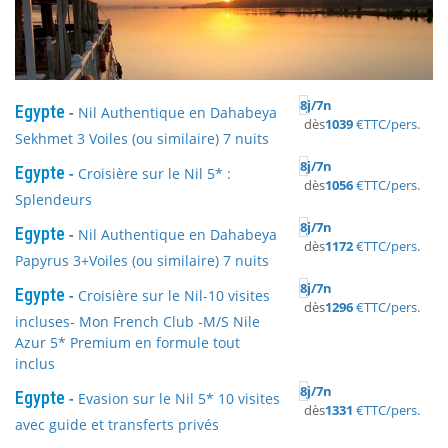
8
j/
7
n
Egypte
-
Nil Authentique en Dahabeya
dès
1039
€
TTC/pers.
Sekhmet 3 Voiles (ou similaire) 7 nuits
8
j/
7
n
Egypte
-
Croisière sur le Nil 5* :
dès
1056
€
TTC/pers.
Splendeurs
8
j/
7
n
Egypte
-
Nil Authentique en Dahabeya
dès
1172
€
TTC/pers.
Papyrus 3+Voiles (ou similaire) 7 nuits
8
j/
7
n
Egypte
-
Croisière sur le Nil-10 visites
dès
1296
€
TTC/pers.
incluses- Mon French Club -M/S Nile
Azur 5* Premium en formule tout
inclus
8
j/
7
n
Egypte
-
Evasion sur le Nil 5* 10 visites
dès
1331
€
TTC/pers.
avec guide et transferts privés